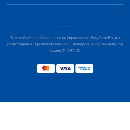
Този уебсайт е собственост и се управлява от EasyTerra B.V. и е
регистриран в Търговската камара в Лиуварден, Нидерландия, под
номер 01104443.