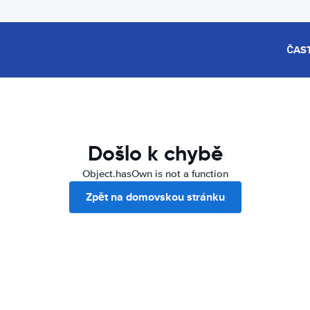
ČAS
Došlo k chybě
Object.hasOwn is not a function
Zpět na domovskou stránku