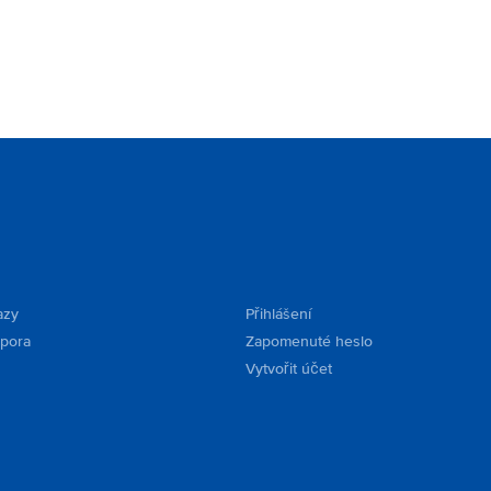
azy
Přihlášení
dpora
Zapomenuté heslo
Vytvořit účet