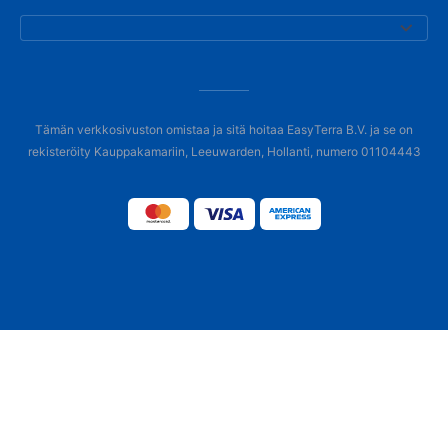
Tämän verkkosivuston omistaa ja sitä hoitaa EasyTerra B.V. ja se on
rekisteröity Kauppakamariin, Leeuwarden, Hollanti, numero 01104443