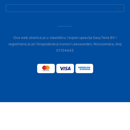
Ova web stranica je u vlasništvu i kojom upravlja EasyTerra BV i
registrirana je pri Gospodarskoj komori Leeuwarden, Nizozemska, broj
01104443