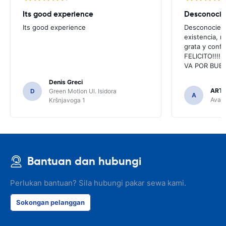
Its good experience
Its good experience
Desconociend
existencia, 
grata y confi
FELICITO!!!!,
VA POR BUEN
Denis Greci
ARTU
D
Green Motion Ul. Isidora
A
Avant
Kršnjavoga 1
Bantuan dan hubungi
Perlukan bantuan? Sila hubungi pakar sewa kami.
Sokongan pelanggan