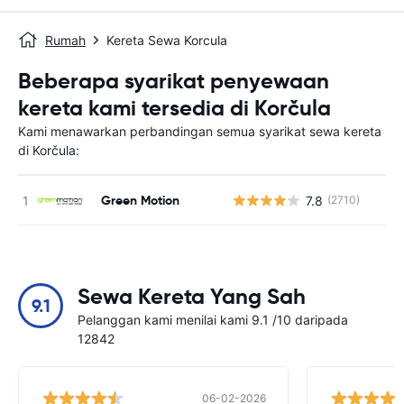
Rumah
Kereta Sewa Korcula
Beberapa syarikat penyewaan
kereta kami tersedia di Korčula
Kami menawarkan perbandingan semua syarikat sewa kereta
di Korčula:
Green Motion
7.8
(2710)
T
Sewa Kereta Yang Sah
9.1
Pelanggan kami menilai kami 9.1 /10 daripada
12842
06-02-2026