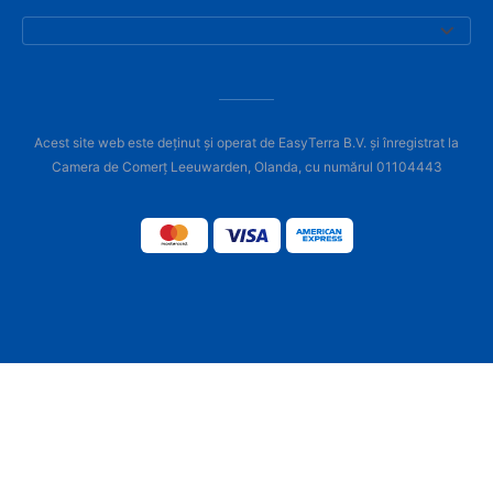
Acest site web este deținut și operat de EasyTerra B.V. și înregistrat la
Camera de Comerț Leeuwarden, Olanda, cu numărul 01104443