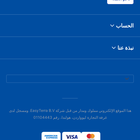
الحساب
نبذة عنا
هذا الموقع الإلكتروني مملوك ومدار من قبل شركة EasyTerra B.V. ومسجل لدى
غرفة التجارة ليوواردن، هولندا، رقم 01104443