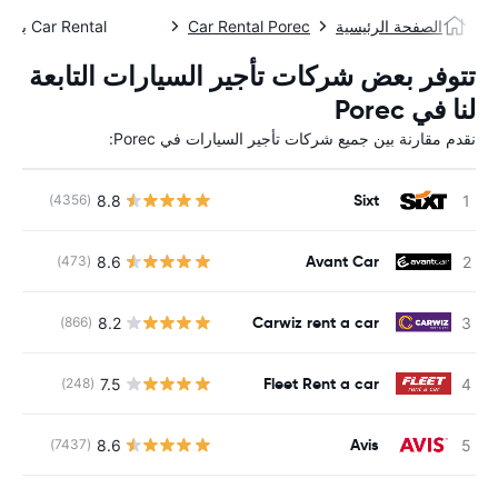
الصفحة الرئيسية
Car Rental Porec
Car Rental بريك
تتوفر بعض شركات تأجير السيارات التابعة
لنا في Porec
نقدم مقارنة بين جميع شركات تأجير السيارات في Porec:
Sixt
8.8
(4356)
ل
Avant Car
8.6
(473)
ل
Carwiz rent a car
8.2
(866)
ل
Fleet Rent a car
7.5
(248)
ل
Avis
8.6
(7437)
ل