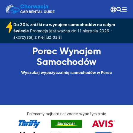
Chorwacja
CAR RENTAL GUIDE
Do 20% zniżki na wynajem samochodów na całym
świecie
Promocja jest ważna do 11 sierpnia 2026 -
skorzystaj z niej już dziś!
Porec Wynajem
Samochodów
Wyszukaj wypożyczalnię samochodów w Porec
Polecamy najbardziej znane wypożyczalnie