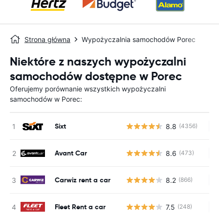
Strona główna
Wypożyczalnia samochodów Porec
Niektóre z naszych wypożyczalni
samochodów dostępne w Porec
Oferujemy porównanie wszystkich wypożyczalni
samochodów w Porec:
Sixt
8.8
(4356)
Br
Avant Car
8.6
(473)
Br
Carwiz rent a car
8.2
(866)
Br
Fleet Rent a car
7.5
(248)
Br