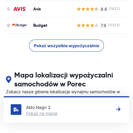
Avis
8.6
(7437)
Br
Budget
7.9
(11512)
Br
Pokaż wszystkie wypożyczalnie
Mapa lokalizacji wypożyczalni
samochodów w Porec
Zobacz nasze główne lokalizacje wynajmu samochodów w
Porec
Aldo Negri 3
Pokaż na mapie