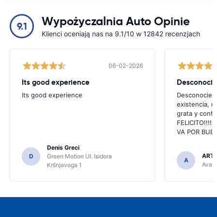
Wypożyczalnia Auto Opinie
9.1
Klienci oceniają nas na 9.1/10 w 12842 recenzjach
06-02-2026
Its good experience
Its good experience
Desconociend
existencia, 
grata y confi
FELICITO!!!!,
VA POR BUEN
Denis Greci
ARTU
D
Green Motion Ul. Isidora
A
Avant
Kršnjavoga 1