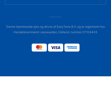
Denne hjemmeside ejes og drives af EasyTerra B.V. og er registreret hos
Handelskammeret Leeuwarden, Holland, nummer 01104443