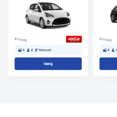
Fra
Fra
/dag
/dag
4
4
Manuel
4
Vælg