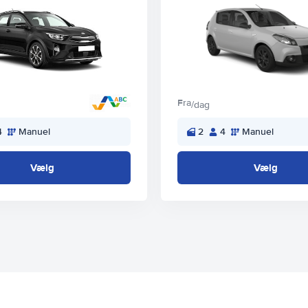
Fra
/dag
4
Manuel
2
4
Manuel
Vælg
Vælg