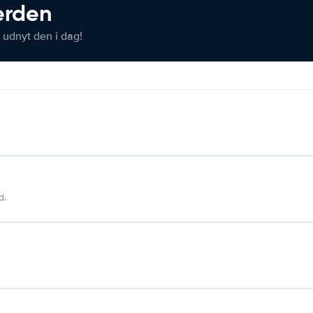
verden
 udnyt den i dag!
d.