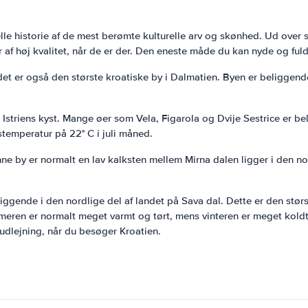
lle historie af de mest berømte kulturelle arv og skønhed. Ud over 
af høj kvalitet, når de er der. Den eneste måde du kan nyde og fuldt
et er også den største kroatiske by i Dalmatien. Byen er beliggende
Istriens kyst. Mange øer som Vela, Figarola og Dvije Sestrice er b
temperatur på 22° C i juli måned.
e by er normalt en lav kalksten mellem Mirna dalen ligger i den nor
iggende i den nordlige del af landet på Sava dal. Dette er den stør
eren er normalt meget varmt og tørt, mens vinteren er meget koldt.
 udlejning, når du besøger Kroatien.