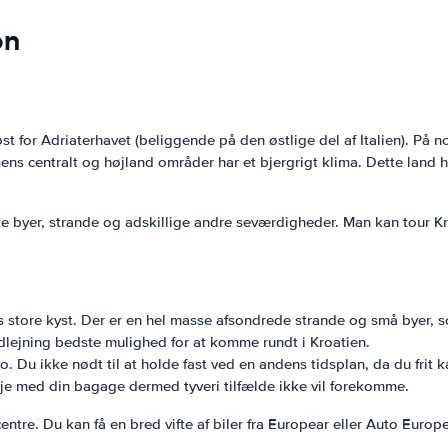
on
øst for Adriaterhavet (beliggende på den østlige del af Italien). På 
ens centralt og højland områder har et bjergrigt klima. Dette land 
e byer, strande og adskillige andre seværdigheder. Man kan tour Kr
ens store kyst. Der er en hel masse afsondrede strande og små byer, 
dlejning bedste mulighed for at komme rundt i Kroatien.
tro. Du ikke nødt til at holde fast ved en andens tidsplan, da du frit 
 øje med din bagage dermed tyveri tilfælde ikke vil forekomme.
 centre. Du kan få en bred vifte af biler fra Europear eller Auto Europe