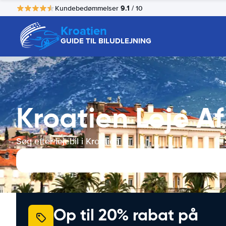
9.1
Kundebedømmelser
/ 10
Kroatien
GUIDE TIL BILUDLEJNING
Kroatien Leje Af 
Søg efter lejebil i Kroatien
Op til 20% rabat på