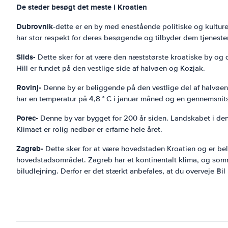
De steder besøgt det meste i Kroatien
Dubrovnik
-dette er en by med enestående politiske og kulture
har stor respekt for deres besøgende og tilbyder dem tjenester 
Slids-
Dette sker for at være den næststørste kroatiske by og d
Hill er fundet på den vestlige side af halvøen og Kozjak.
Rovinj-
Denne by er beliggende på den vestlige del af halvøen 
har en temperatur på 4,8 ° C i januar måned og en gennemsnits
Porec-
Denne by var bygget for 200 år siden. Landskabet i denn
Klimaet er rolig nedbør er erfarne hele året.
Zagreb-
Dette sker for at være hovedstaden Kroatien og er bel
hovedstadsområdet. Zagreb har et kontinentalt klima, og somm
biludlejning. Derfor er det stærkt anbefales, at du overveje Bil