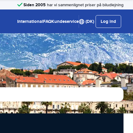
Siden 2005
har vi sammenlignet priser på biludlejning
International
FAQ
Kundeservice
(DK)
Log ind