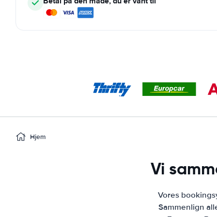
Betal på den måde, du er vant til
Hjem
Vi samme
Vores bookingsys
Sammenlign alle 