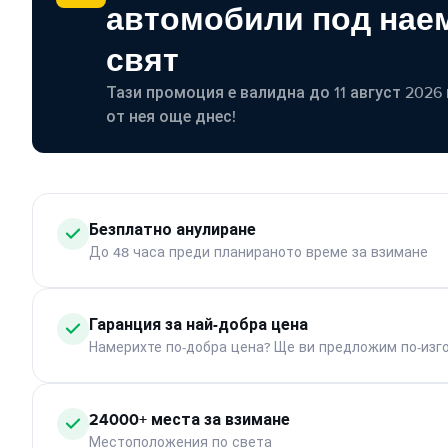
автомобили под наем
свят
Тази промоция е валидна до 11 август 2026 г
от нея още днес!
Безплатно анулиране
До 48 часа преди планираното време за взимане
Гаранция за най-добра цена
Намерихте по-добра цена? Ще ви предложим по-изг
24000+ места за взимане
Местоположения по света