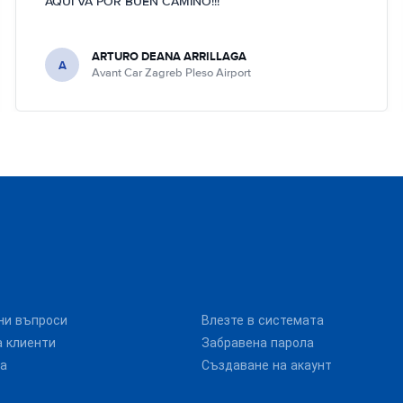
AQUÍ VA POR BUEN CAMINO!!!
ARTURO DEANA ARRILLAGA
A
Avant Car Zagreb Pleso Airport
ни въпроси
Влезте в системата
 клиенти
Забравена парола
та
Създаване на акаунт