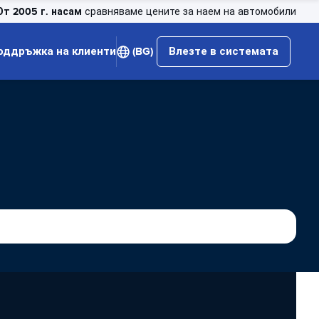
От 2005 г. насам
сравняваме цените за наем на автомобили
оддръжка на клиенти
(BG)
Влезте в системата