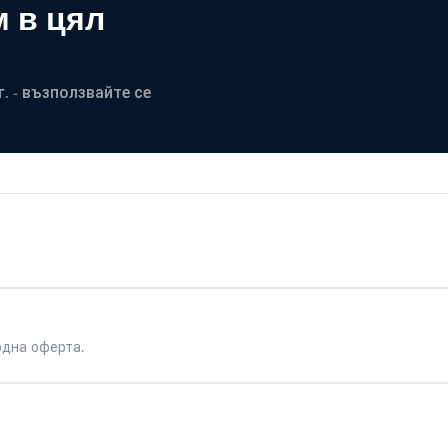
 в цял
. - възползвайте се
одна оферта.