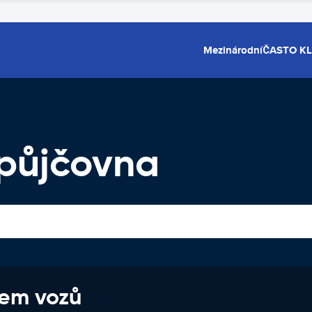
Mezinárodní
ČASTO K
půjčovna
jem vozů