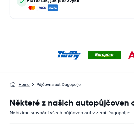
Plaťte tak, jak jste zvyklí
Home
Půjčovna aut Dugopolje
Některé z našich autopůjčoven 
Nabízíme srovnání všech půjčoven aut v zemi Dugopolje: