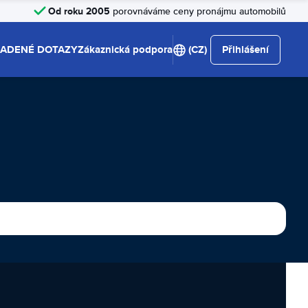
Od roku 2005
porovnáváme ceny pronájmu automobilů
LADENÉ DOTAZY
Zákaznická podpora
(CZ)
Přihlášení