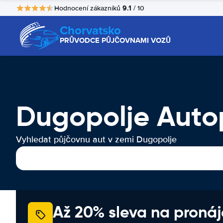
9.1
Hodnocení zákazníků
/ 10
Chorvatsko
PRŮVODCE PŮJČOVNAMI VOZŮ
Dugopolje Auto
Vyhledat půjčovnu aut v zemi Dugopolje
Až 20% sleva na proná