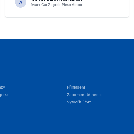
A
Avant Car Zagreb Pleso Airport
azy
Přihlášení
dpora
Zapomenuté heslo
Vytvořit účet