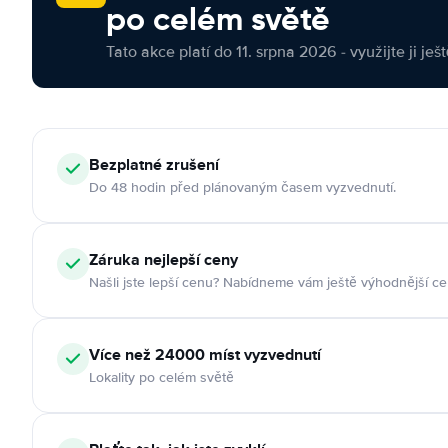
po celém světě
Tato akce platí do 11. srpna 2026 - využijte ji ješ
Bezplatné zrušení
Do 48 hodin před plánovaným časem vyzvednutí.
Záruka nejlepší ceny
Našli jste lepší cenu? Nabídneme vám ještě výhodnější ce
Více než 24000 míst vyzvednutí
Lokality po celém světě