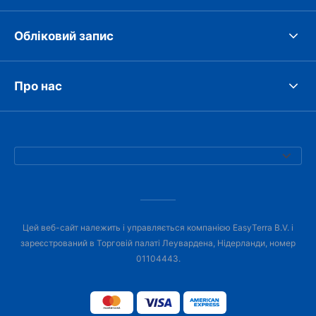
Обліковий запис
Про нас
Цей веб-сайт належить і управляється компанією EasyTerra B.V. і
зареєстрований в Торговій палаті Леувардена, Нідерланди, номер
01104443.