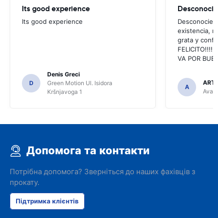
Its good experience
Its good experience
Desconociend
existencia, 
grata y confi
FELICITO!!!!,
VA POR BUEN
Denis Greci
ARTU
D
Green Motion Ul. Isidora
A
Avant
Kršnjavoga 1
Допомога та контакти
Потрібна допомога? Зверніться до наших фахівців з
прокату.
Підтримка клієнтів