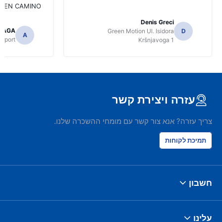
UEN CAMINO!!!
Denis Greci
LLAGA
Green Motion Ul. Isidora
D
A
irport
Kršnjavoga 1
עזרה ויצירת קשר
צריך עזרה? אנא צור קשר עם מומחי ההשכרה שלנו.
תמיכת לקוחות
חשבון
עלינו