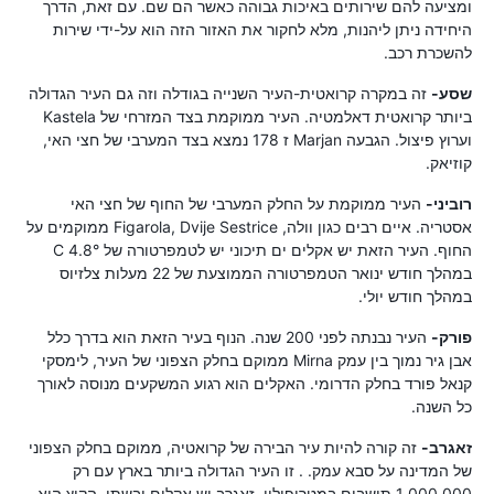
ומציעה להם שירותים באיכות גבוהה כאשר הם שם. עם זאת, הדרך
היחידה ניתן ליהנות, מלא לחקור את האזור הזה הוא על-ידי שירות
להשכרת רכב.
שסע-
זה במקרה קרואטית-העיר השנייה בגודלה וזה גם העיר הגדולה
ביותר קרואטית דאלמטיה. העיר ממוקמת בצד המזרחי של Kastela
וערוץ פיצול. הגבעה Marjan ז 178 נמצא בצד המערבי של חצי האי,
קוזיאק.
רוביני-
העיר ממוקמת על החלק המערבי של החוף של חצי האי
אסטריה. איים רבים כגון וולה, Figarola, Dvije Sestrice ממוקמים על
החוף. העיר הזאת יש אקלים ים תיכוני יש לטמפרטורה של 4.8° C
במהלך חודש ינואר הטמפרטורה הממוצעת של 22 מעלות צלזיוס
במהלך חודש יולי.
פורק-
העיר נבנתה לפני 200 שנה. הנוף בעיר הזאת הוא בדרך כלל
אבן גיר נמוך בין עמק Mirna ממוקם בחלק הצפוני של העיר, לימסקי
קנאל פורד בחלק הדרומי. האקלים הוא רגוע המשקעים מנוסה לאורך
כל השנה.
זאגרב-
זה קורה להיות עיר הבירה של קרואטיה, ממוקם בחלק הצפוני
של המדינה על סבא עמק. . זו העיר הגדולה ביותר בארץ עם רק
1,000,000 תושבים במטרופולין. זאגרב יש אקלים יבשתי, הקיץ הוא