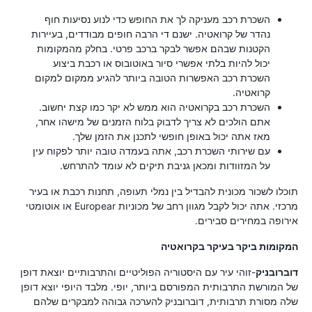
השכרת רכב מעניקה לך את החופש כדי לנוע נסיעות חוף
נהדר של קרואטיה. ישנם די הרבה חופים מבודדים, בעיירות
הקטנות שבהם אפשר לבקר ברכב פרטי. בחלק מהמקומות
יכול להיות בלתי אפשרי סיור באוטובוס או רכבת ביצוע
השכרת רכב האפשרות הטובה ביותר להגיע ממקום למקום
קרואטיה.
השכרת רכב בקרואטיה הוא ממש לא יקר כמו קצת יחשוב.
אתם הולכים לא צריך לדבוק בלוח הזמנים של מישהו אחר,
מאז אתה יכול באופן חופשי לתכנן את הזמן שלך.
עם שירותי השכרת רכב, אתה בעמדה טובה יותר לפקוח עין
על המזוודות ומכאן גניבת תיקים לא עומד להתרחש.
תוכלו לשכור מכונית להבדיל בין נמלי תעופה, תחנות רכבת או בעיר
מרכזי. אתה יכול לקבל מגוון רחב של מכוניות Europear או אוטומטי
אירופה במחירים סבירים.
המקומות ביקר בעיקר בקרואטיה
דוברובניק
-זוהי עיר עם היסטוריה הפוליטיים והתרבותיים יוצאת דופן
של המורשת התרבותית המפורסם ביותר, יופי. מלבד היופי יוצא דופן
שלה מסורת תרבותית, דוברובניק להערכה גבוהה למבקרים שלהם