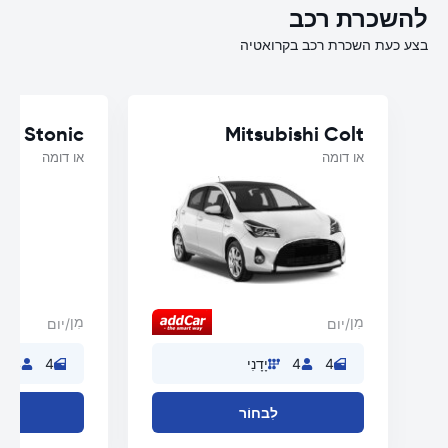
להשכרת רכב
בצע כעת השכרת רכב בקרואטיה
ia Stonic
Mitsubishi Colt
או דומה
או דומה
מִן
מִן
/יום
/יום
4
4
יָדָנִי
4
4
לִבחוֹר