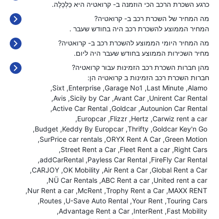
כרגע השכרת הרכב הכי הוזמנה ב- קרואטיה היא כַּלְכָּלָה.
מה המחיר של השכרת רכב ב- קרואטיה?
המחיר הממוצע להשכרת רכב היה בחודש שעבר
.
מה המחיר היומי הממוצע להשכרת רכב ב- קרואטיה?
מחיר השכירות הממוצע בחודש שעבר היה
ליום.
מהן חברות השכרת רכב הזמינות עבור קרואטיה?
חברות השכרת רכב הזמינות ב קרואטיה הן:
Sixt
Enterprise
Garage No1
Last Minute
Alamo
Avis
Sicily by Car
Avant Car
Unirent Car Rental
Active Car Rental
Goldcar
Autounion Car Rental
Europcar
Flizzr
Hertz
Carwiz rent a car
Budget
Keddy By Europcar
Thrifty
Goldcar Key'n Go
SurPrice car rentals
ORYX Rent A Car
Green Motion
Street Rent a Car
Fleet Rent a car
Right Cars
addCarRental
Payless Car Rental
FireFly Car Rental
CARJOY
OK Mobility
Air Rent a Car
Global Rent a Car
NÜ Car Rentals
ABC Rent a car
United rent a car
Nur Rent a car
McRent
Trophy Rent a Car
MAXX RENT
Routes
U-Save Auto Rental
Your Rent
Touring Cars
Advantage Rent a Car
InterRent
Fast Mobility