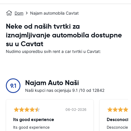
Dom
Najam automobila Cavtat
Neke od naših tvrtki za
iznajmljivanje automobila dostupne
su u Cavtat
Nudimo usporedbu svih rent a car tvrtki u Cavtat:
Najam Auto Naši
9.1
Naši kupci nas ocjenjuju 9.1 /10 od 12842
06-02-2026
Its good experience
Its good experience
Desconociend