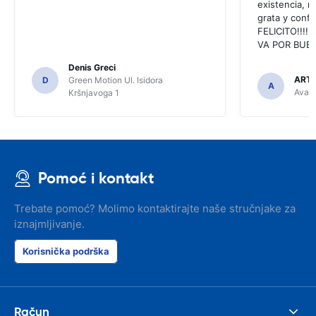
existencia, 
grata y confi
FELICITO!!!!,
VA POR BUEN
Denis Greci
ARTU
D
Green Motion Ul. Isidora
A
Avant
Kršnjavoga 1
Pomoć i kontakt
Trebate pomoć? Molimo kontaktirajte naše stručnjake za
iznajmljivanje.
Korisnička podrška
Račun