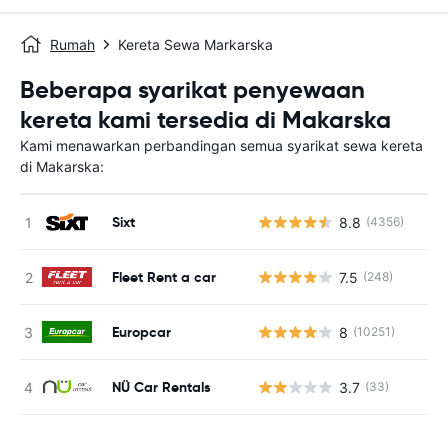
Rumah
Kereta Sewa Markarska
Beberapa syarikat penyewaan
kereta kami tersedia di Makarska
Kami menawarkan perbandingan semua syarikat sewa kereta
di Makarska:
Sixt
8.8
(4356)
T
Fleet Rent a car
7.5
(248)
T
Europcar
8
(10251)
T
NÜ Car Rentals
3.7
(33)
T