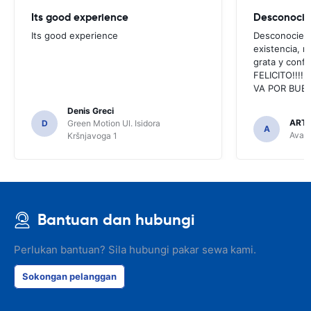
Its good experience
Its good experience
Desconociend
existencia, 
grata y confi
FELICITO!!!!,
VA POR BUEN
Denis Greci
ARTU
D
Green Motion Ul. Isidora
A
Avant
Kršnjavoga 1
Bantuan dan hubungi
Perlukan bantuan? Sila hubungi pakar sewa kami.
Sokongan pelanggan