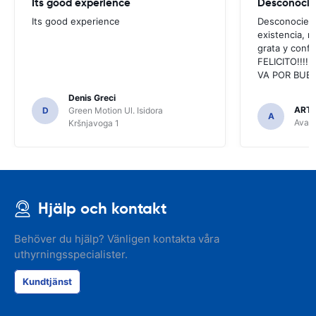
Its good experience
Its good experience
Desconociend
existencia, 
grata y confi
FELICITO!!!!,
VA POR BUEN
Denis Greci
ARTU
D
Green Motion Ul. Isidora
A
Avant
Kršnjavoga 1
Hjälp och kontakt
Behöver du hjälp? Vänligen kontakta våra
uthyrningsspecialister.
Kundtjänst