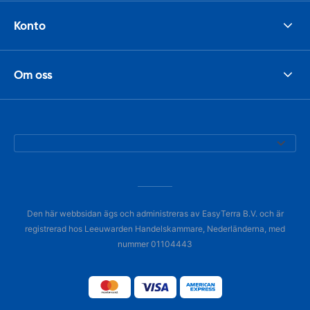
Konto
Om oss
Den här webbsidan ägs och administreras av EasyTerra B.V. och är
registrerad hos Leeuwarden Handelskammare, Nederländerna, med
nummer 01104443