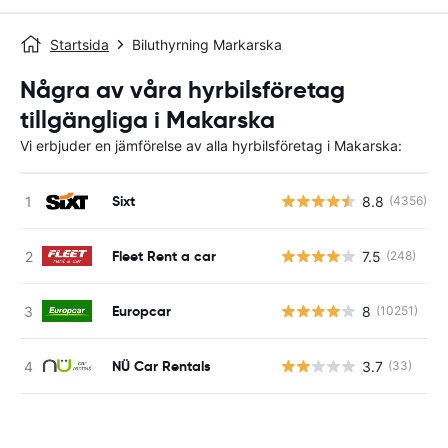
Startsida
Biluthyrning Markarska
Några av våra hyrbilsföretag
tillgängliga i Makarska
Vi erbjuder en jämförelse av alla hyrbilsföretag i Makarska:
Sixt
8.8
(4356)
Fleet Rent a car
7.5
(248)
Europcar
8
(10251)
NÜ Car Rentals
3.7
(33)