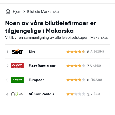
Hjem
Bilutleie Markarska
Noen av våre bilutleiefirmaer er
tilgjengelige i Makarska
Vi tilbyr en sammenligning av alle leiebilselskaper i Makarska:
Sixt
8.8
(4354)
In
Fleet Rent a car
7.5
(248)
In
Europcar
8
(10239)
In
NÜ Car Rentals
3.7
(33)
In