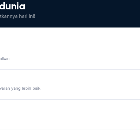
 dunia
kannya hari ini!
alkan
aran yang lebih baik.