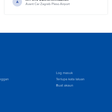
A
Avant Car Zagreb Pleso Airport
Log masuk
nggan
Terlupa kata laluan
Buat akaun