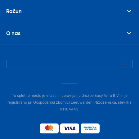
Račun
O nas
To spletno mesto je v lasti in upravljanju družbe EasyTerra B.V. in je
registrirano pri Gospodarski zbornici Leeuwarden, Nizozemska, številka
01104443.