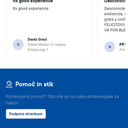
Its good experience
Its good experience
Desconociend
existencia, 
grata y confi
FELICITO!!!!,
VA POR BUEN
Denis Greci
ARTU
D
Green Motion Ul. Isidora
A
Avant
Kršnjavoga 1
Pomoč in stik
Potrebujete pomoč? Obrnite se na naše strokovnjake za
najem.
Podpora strankam