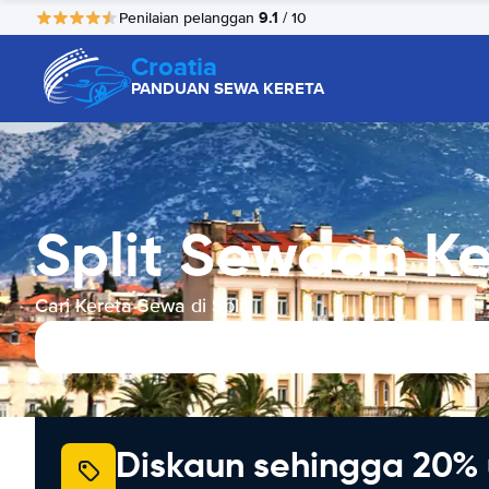
9.1
Penilaian pelanggan
/ 10
Croatia
PANDUAN SEWA KERETA
Split Sewaan K
Cari Kereta Sewa di Split
Diskaun sehingga 20% 