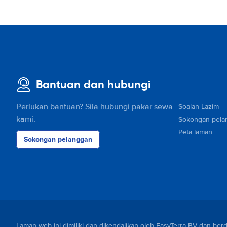
Tunjukkan pada peta
Trumbićeva obala 2
Tunjukkan pada peta
Trumbićeva obala 6
Tunjukkan pada peta
Bantuan dan hubungi
Ul. Ante Starčevića 1
Tunjukkan pada peta
Perlukan bantuan? Sila hubungi pakar sewa
Soalan Lazim
kami.
Sokongan pela
Ul. bana Josipa Jelačića 15
Peta laman
Tunjukkan pada peta
Sokongan pelanggan
Ul. kralja Stjepana Držislava 6
Tunjukkan pada peta
Ul. Sv. Petra starog 1
Tunjukkan pada peta
Ul. Tomića stine 9
Laman web ini dimiliki dan dikendalikan oleh EasyTerra BV dan 