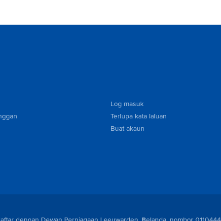
Log masuk
nggan
Terlupa kata laluan
Buat akaun
berdaftar dengan Dewan Perniagaan Leeuwarden, Belanda, nombor 011044