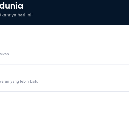
 dunia
kannya hari ini!
alkan
aran yang lebih baik.