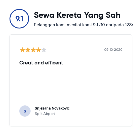
Poljička cesta 28b
Tunjukkan pada peta
Sewa Kereta Yang Sah
9.1
Put Trščenice 6
Pelanggan kami menilai kami 9.1 /10 daripada 12
Tunjukkan pada peta
Put Trstenika 19
Tunjukkan pada peta
09-10-2020
Šegedinova 2
Great and efficent
Tunjukkan pada peta
Šperun 2
Tunjukkan pada peta
Trumbićeva obala 13
Tunjukkan pada peta
Snjezana Novakovic
S
Trumbićeva obala 16
Split Airport
Tunjukkan pada peta
Trumbićeva obala 17