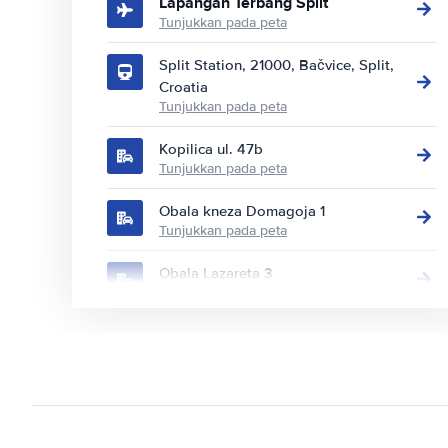
Lapangan Terbang Split
Tunjukkan pada peta
Split Station, 21000, Bačvice, Split,
Croatia
Tunjukkan pada peta
Kopilica ul. 47b
Tunjukkan pada peta
Obala kneza Domagoja 1
Tunjukkan pada peta
Obala Lazareta 3
Tunjukkan pada peta
Osječka ul. 11
Tunjukkan pada peta
Poljička cesta 26
Tunjukkan pada peta