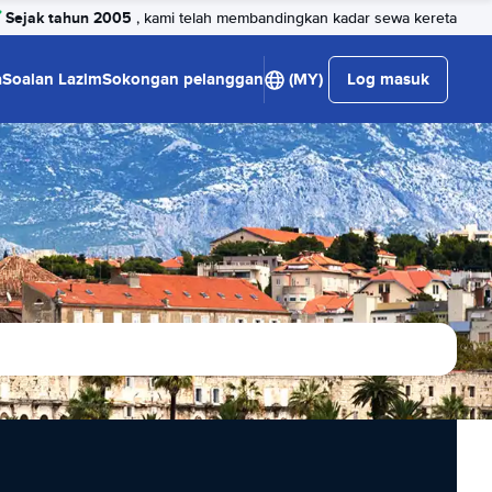
Sejak tahun 2005
, kami telah membandingkan kadar sewa kereta
a
Soalan Lazim
Sokongan pelanggan
(MY)
Log masuk