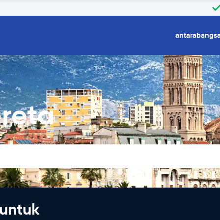
antarabangs
ereta
untuk