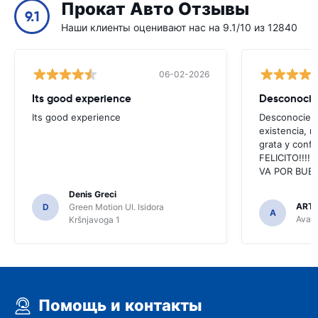
Прокат Авто Отзывы
9.1
Наши клиенты оценивают нас на 9.1/10 из 12840
06-02-2026
Its good experience
Its good experience
Desconociend
existencia, 
grata y confi
FELICITO!!!!,
VA POR BUEN
Denis Greci
ARTU
D
Green Motion Ul. Isidora
A
Avant
Kršnjavoga 1
Помощь и контакты