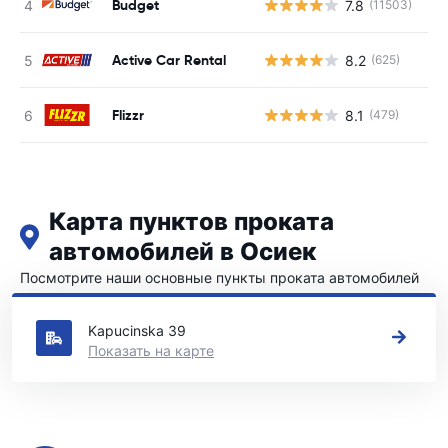
Budget
7.8
(11503)
Н
Active Car Rental
8.2
(625)
Н
Flizzr
8.1
(479)
Н
Карта пунктов проката
автомобилей в Осиек
Посмотрите наши основные пункты проката автомобилей
в Осиек
Kapucinska 39
Показать на карте