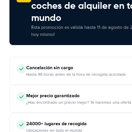
coches de alquiler en t
mundo
Esta promoción es válida hasta 11 de agosto de 
hoy mismo!
Cancelación
sin cargo
Hasta 48 horas antes de la hora de recogida acordada
Mejor precio garantizado
¿Has encontrado un precio mejor? Te haremos una oferta 
24000+
lugares de recogida
Ubicaciones en todo el mundo