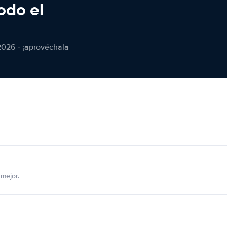
odo el
2026 - ¡aprovéchala
mejor.