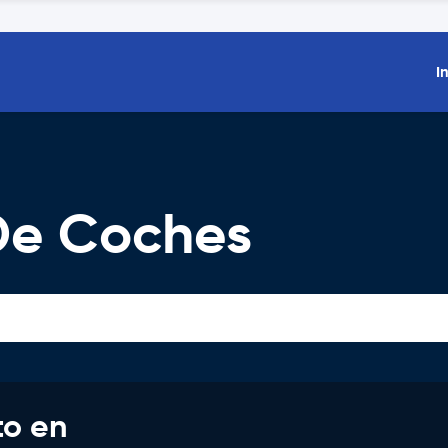
I
 De Coches
to en