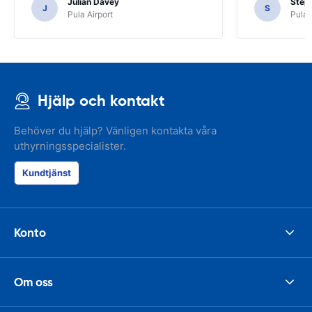
Julian Davey
Step
J
S
Pula Airport
Pula 
Hjälp och kontakt
Behöver du hjälp? Vänligen kontakta våra
uthyrningsspecialister.
Kundtjänst
Konto
Om oss