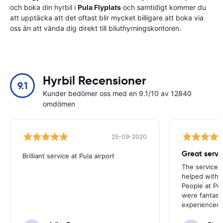
och boka din hyrbil i
Pula Flyplats
och samtidigt kommer du
att upptäcka att det oftast blir mycket billigare att boka via
oss än att vända dig direkt till biluthyrningskontoren.
Hyrbil Recensioner
9.1
Kunder bedömer oss med en 9.1/10 av 12840
omdömen
25-09-2020
Brilliant service at Pula airport
The service p
helped with 
People at Pula
were fantast
experienced 