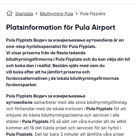
Startsida
Biluthyrning Pula
Pula Flyplats
Platsinformation för Pula Airport
Pula Flyplats
Водич за изнајмљивање аутомобила
är en
one-stop hyrbilsspecialist för
Pula Flyplats
.
Vi visar priserna från de flesta ledande
biluthyrningsfirmorna i
Pula Flyplats
och du kan välja din bil
och boka den i realtid. Bestäm själv med vem du
vill boka efter att ha jämfört priserna och
fordonsalternativen j de lokala biluthyrningsfirmornas
fordonsparker.
Pula Flyplats
Водич за изнајмљивање
аутомобила
samarbetar med alla stora biluthyrningsföretag
och förhandlar med de lokala kontoren i
Pula Flyplats
för att
erbjuda de bästa biluthyrningspriserna och servicen i alla
städer i
Pula Flyplats
.På så sätt vet våra kunder att de alltid
kommer att få det bästa priset och servicen för sin hyrbil i
Pula Flyplats
. Det tar bara 3 minuter att jämföra våra priser