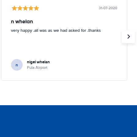
31-07-2020
n whelan
very happy .all was as we had asked for .thanks
nigel whelan
n
Pula Airport