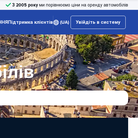
З 2005 року
ми порівнюємо ціни на оренду автомобілів
ННЯ
Підтримка клієнтів
(UA)
Увійдіть в систему
ілів