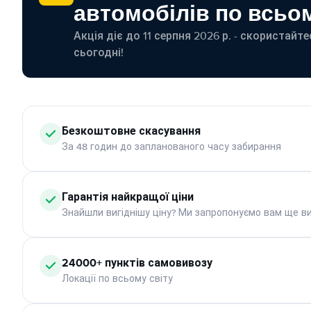
автомобілів по всьом
Акція діє до 11 серпня 2026 р. - скористайт
сьогодні!
Безкоштовне скасування
За 48 годин до запланованого часу забирання
Гарантія найкращої ціни
Знайшли вигіднішу ціну? Ми запропонуємо вам ще ви
24000+ пунктів самовивозу
Локації по всьому світу