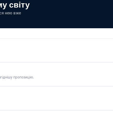
у світу
еся нею вже
гіднішу пропозицію.