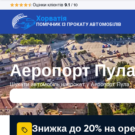
9.1
Оцінки клієнтів
/ 10
Хорватія
ПОМІЧНИК ІЗ ПРОКАТУ АВТОМОБІЛІВ
Аеропорт Пула
Шукати автомобіль напрокат у Аеропорт Пула
Знижка до 20% на ор