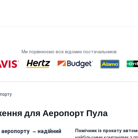
Ми порівнюємо всіх відомих постачальників
опорту
ження для Аеропорт Пула
 аеропорту
– надійний
Помічник із прокату автом
найбільшими компаніями з пр