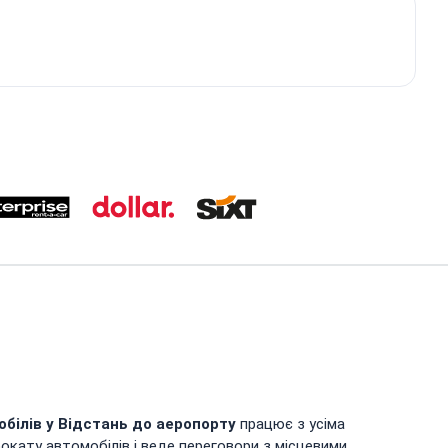
обілів у
Відстань до аеропорту
працює з усіма
окату автомобілів і веде переговори з місцевими