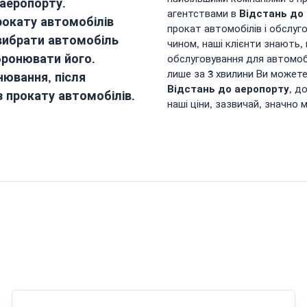
 аеропорту
.
Відстань до
агентствами в
рокату автомобілів
прокат автомобілів і обслуг
вибрати автомобіль
чином, наші клієнти знають
бронювати його.
обслуговування для автомобі
лише за 3 хвилини Ви можете
нювання, після
Відстань до аеропорту
, д
із прокату автомобілів.
наші ціни, зазвичай, значно 