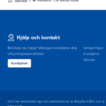
Startsida
🚙 Platskarta - Car Rental Guide
Hjälp och kontakt
Behöver du hjälp? Vänligen kontakta våra
Vanliga frågor
uthyrningsspecialister.
Kundtjänst
Sitemap
Kundtjänst
Den här webbsidan ägs och administreras av EasyTerra B.V. och 