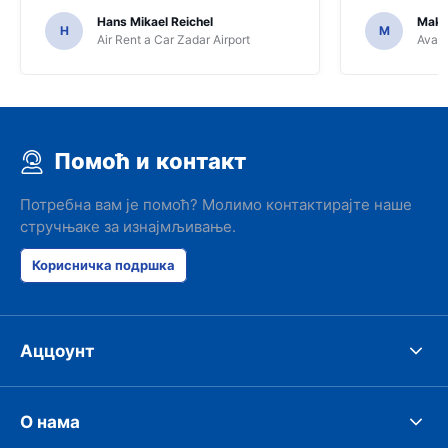
Hans Mikael Reichel
Maks
H
M
Air Rent a Car Zadar Airport
Avant
Помоћ и контакт
Потребна вам је помоћ? Молимо контактирајте наше
стручњаке за изнајмљивање.
Корисничка подршка
Аццоунт
О нама