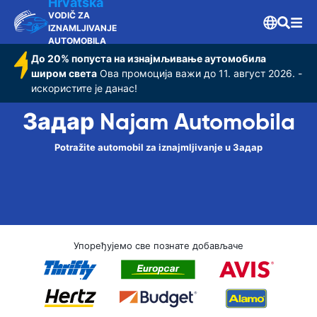
Hrvatska
VODIČ ZA
IZNAMLJIVANJE
AUTOMOBILA
До 20% попуста на изнајмљивање аутомобила
широм света
Ова промоција важи до 11. август 2026. -
искористите је данас!
Задар Najam Automobila
Potražite automobil za iznajmljivanje u Задар
Упоређујемо све познате добављаче