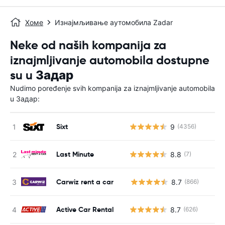
Хоме
Изнајмљивање аутомобила Zadar
Neke od naših kompanija za
iznajmljivanje automobila dostupne
su u Задар
Nudimo poređenje svih kompanija za iznajmljivanje automobila
u Задар:
Sixt
9
(4356)
Last Minute
8.8
(7)
Carwiz rent a car
8.7
(866)
Н
Active Car Rental
8.7
(626)