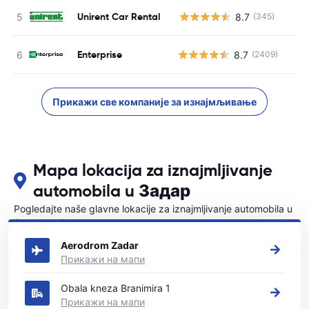
Unirent Car Rental
8.7
(345)
Н
Enterprise
8.7
(2409)
Прикажи све компаније за изнајмљивање
Mapa lokacija za iznajmljivanje
automobila u Задар
Pogledajte naše glavne lokacije za iznajmljivanje automobila u
{COUNTRI}
Aerodrom Zadar
Прикажи на мапи
Obala kneza Branimira 1
Прикажи на мапи