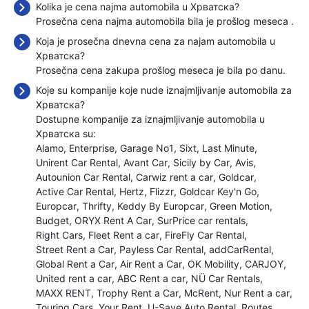
Kolika je cena najma automobila u Хрватска?
Prosečna cena najma automobila bila je prošlog meseca
.
Koja je prosečna dnevna cena za najam automobila u
Хрватска?
Prosečna cena zakupa prošlog meseca je bila
po danu.
Koje su kompanije koje nude iznajmljivanje automobila za
Хрватска?
Dostupne kompanije za iznajmljivanje automobila u
Хрватска su:
Alamo
Enterprise
Garage No1
Sixt
Last Minute
Unirent Car Rental
Avant Car
Sicily by Car
Avis
Autounion Car Rental
Carwiz rent a car
Goldcar
Active Car Rental
Hertz
Flizzr
Goldcar Key'n Go
Europcar
Thrifty
Keddy By Europcar
Green Motion
Budget
ORYX Rent A Car
SurPrice car rentals
Right Cars
Fleet Rent a car
FireFly Car Rental
Street Rent a Car
Payless Car Rental
addCarRental
Global Rent a Car
Air Rent a Car
OK Mobility
CARJOY
United rent a car
ABC Rent a car
NÜ Car Rentals
MAXX RENT
Trophy Rent a Car
McRent
Nur Rent a car
Touring Cars
Your Rent
U-Save Auto Rental
Routes