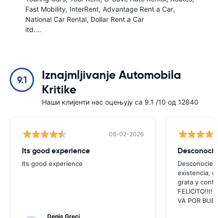
Fast Mobility
InterRent
Advantage Rent a Car
National Car Rental
Dollar Rent a Car
itd.…
Iznajmljivanje Automobila
9.1
Kritike
Наши клијенти нас оцењују са 9.1 /10 од 12840
06-02-2026
Its good experience
Its good experience
Desconociend
existencia, 
grata y confi
FELICITO!!!!,
VA POR BUEN
Denis Greci