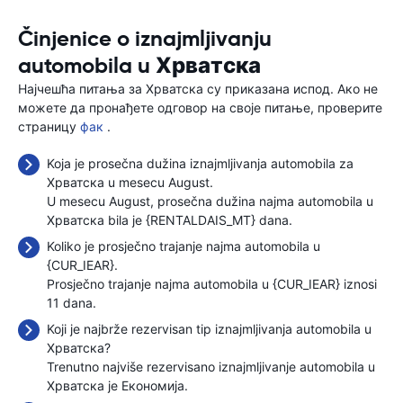
Činjenice o iznajmljivanju
automobila u Хрватска
Најчешћа питања за Хрватска су приказана испод. Ако не
можете да пронађете одговор на своје питање, проверите
страницу
фак
.
Koja je prosečna dužina iznajmljivanja automobila za
Хрватска u mesecu August.
U mesecu August, prosečna dužina najma automobila u
Хрватска bila je {RENTALDAIS_MT} dana.
Koliko je prosječno trajanje najma automobila u
{CUR_IEAR}.
Prosječno trajanje najma automobila u {CUR_IEAR} iznosi
11 dana.
Koji je najbrže rezervisan tip iznajmljivanja automobila u
Хрватска?
Trenutno najviše rezervisano iznajmljivanje automobila u
Хрватска je Економија.