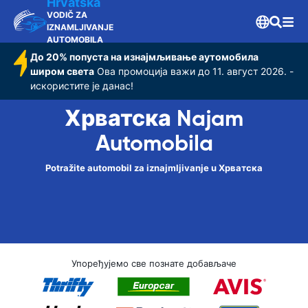
Hrvatska
VODIČ ZA
IZNAMLJIVANJE
AUTOMOBILA
До 20% попуста на изнајмљивање аутомобила
широм света
Ова промоција важи до 11. август 2026. -
искористите је данас!
Хрватска Najam
Automobila
Potražite automobil za iznajmljivanje u Хрватска
Упоређујемо све познате добављаче