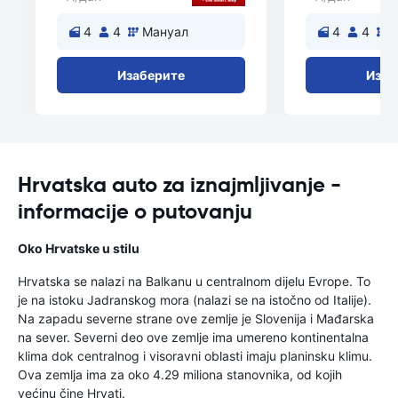
4
4
Мануал
4
4
Изаберите
Изаб
Hrvatska auto za iznajmljivanje -
informacije o putovanju
Oko Hrvatske u stilu
Hrvatska se nalazi na Balkanu u centralnom dijelu Evrope. To
je na istoku Jadranskog mora (nalazi se na istočno od Italije).
Na zapadu severne strane ove zemlje je Slovenija i Mađarska
na sever. Severni deo ove zemlje ima umereno kontinentalna
klima dok centralnog i visoravni oblasti imaju planinsku klimu.
Ova zemlja ima za oko 4.29 miliona stanovnika, od kojih
većinu čine Hrvati.