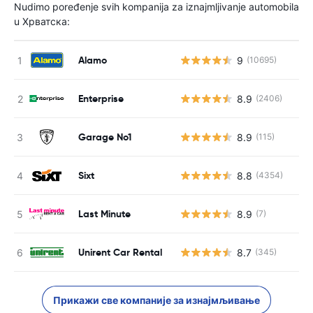
Nudimo poređenje svih kompanija za iznajmljivanje automobila
u Хрватска:
Alamo
9
(10695)
Enterprise
8.9
(2406)
Garage No1
8.9
(115)
Sixt
8.8
(4354)
Last Minute
8.9
(7)
Unirent Car Rental
8.7
(345)
Прикажи све компаније за изнајмљивање