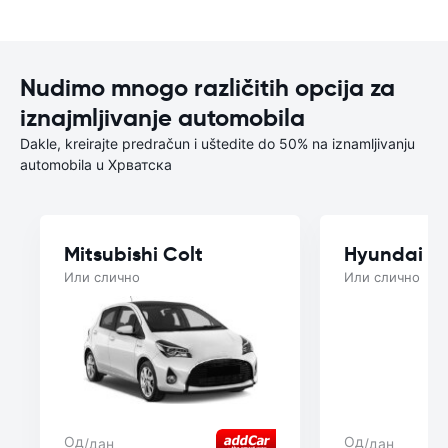
Nudimo mnogo različitih opcija za
iznajmljivanje automobila
Dakle, kreirajte predračun i uštedite do 50% na iznamljivanju
automobila u Хрватска
Mitsubishi Colt
Hyundai B
Или слично
Или слично
Од
Од
/дан
/дан