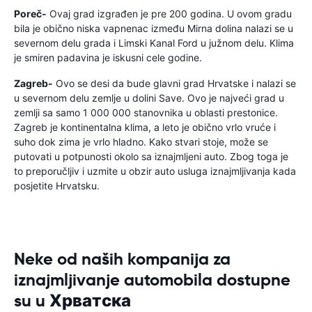
Poreč-
Ovaj grad izgrađen je pre 200 godina. U ovom gradu
bila je obično niska vapnenac između Mirna dolina nalazi se u
severnom delu grada i Limski Kanal Ford u južnom delu. Klima
je smiren padavina je iskusni cele godine.
Zagreb-
Ovo se desi da bude glavni grad Hrvatske i nalazi se
u severnom delu zemlje u dolini Save. Ovo je najveći grad u
zemlji sa samo 1 000 000 stanovnika u oblasti prestonice.
Zagreb je kontinentalna klima, a leto je obično vrlo vruće i
suho dok zima je vrlo hladno. Kako stvari stoje, može se
putovati u potpunosti okolo sa iznajmljeni auto. Zbog toga je
to preporučljiv i uzmite u obzir auto usluga iznajmljivanja kada
posjetite Hrvatsku.
Neke od naših kompanija za
iznajmljivanje automobila dostupne
su u Хрватска