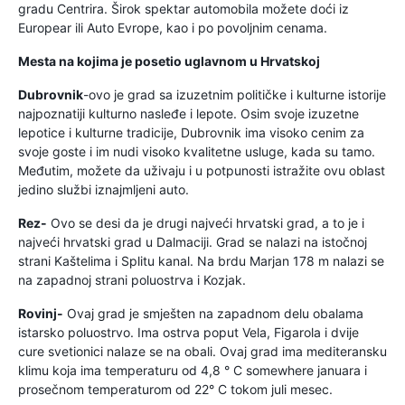
gradu Centrira. Širok spektar automobila možete doći iz
Europear ili Auto Evrope, kao i po povoljnim cenama.
Mesta na kojima je posetio uglavnom u Hrvatskoj
Dubrovnik
-ovo je grad sa izuzetnim političke i kulturne istorije
najpoznatiji kulturno nasleđe i lepote. Osim svoje izuzetne
lepotice i kulturne tradicije, Dubrovnik ima visoko cenim za
svoje goste i im nudi visoko kvalitetne usluge, kada su tamo.
Međutim, možete da uživaju i u potpunosti istražite ovu oblast
jedino službi iznajmljeni auto.
Rez-
Ovo se desi da je drugi najveći hrvatski grad, a to je i
najveći hrvatski grad u Dalmaciji. Grad se nalazi na istočnoj
strani Kaštelima i Splitu kanal. Na brdu Marjan 178 m nalazi se
na zapadnoj strani poluostrva i Kozjak.
Rovinj-
Ovaj grad je smješten na zapadnom delu obalama
istarsko poluostrvo. Ima ostrva poput Vela, Figarola i dvije
cure svetionici nalaze se na obali. Ovaj grad ima mediteransku
klimu koja ima temperaturu od 4,8 ° C somewhere januara i
prosečnom temperaturom od 22° C tokom juli mesec.