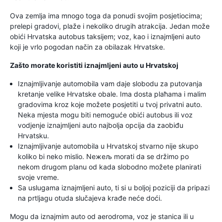
Ova zemlja ima mnogo toga da ponudi svojim posjetiocima;
prelepi gradovi, plaže i nekoliko drugih atrakcija. Jedan može
obići Hrvatska autobus taksijem; voz, kao i iznajmljeni auto
koji je vrlo pogodan način za obilazak Hrvatske.
Zašto morate koristiti iznajmljeni auto u Hrvatskoj
Iznajmljivanje automobila vam daje slobodu za putovanja
kretanje velike Hrvatske obale. Ima dosta plaћama i malim
gradovima kroz koje možete posjetiti u tvoj privatni auto.
Neka mjesta mogu biti nemoguće obići autobus ili voz
vodjenje iznajmljeni auto najbolja opcija da zaobiđu
Hrvatsku.
Iznajmljivanje automobila u Hrvatskoj stvarno nije skupo
koliko bi neko mislio. Neжeљ morati da se držimo po
nekom drugom planu od kada slobodno možete planirati
svoje vreme.
Sa uslugama iznajmljeni auto, ti si u boljoj poziciji da pripazi
na prtljagu otuda slučajeva krađe neće doći.
Mogu da iznajmim auto od aerodroma, voz je stanica ili u