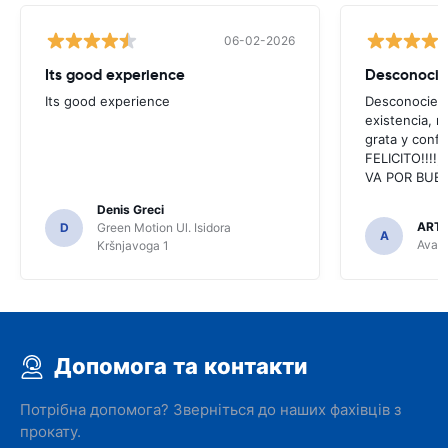
06-02-2026
Its good experience
Its good experience
Desconociend
existencia, 
grata y confi
FELICITO!!!!,
VA POR BUEN
Denis Greci
ARTU
D
Green Motion Ul. Isidora
A
Avant
Kršnjavoga 1
Допомога та контакти
Потрібна допомога? Зверніться до наших фахівців з
прокату.