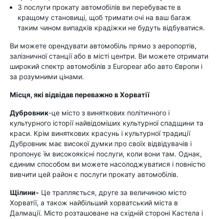
З послуги прокату автомобілів ви перебуваєте в
кращому становищі, щоб тримати очі на ваш багаж
таким чином випадків крадіжки не будуть відбуватися.
Ви можете орендувати автомобіль прямо з аеропортів,
залізничної станції або в місті центри. Ви можете отримати
широкий спектр автомобілів з Europear або авто Європи і
за розумними цінами.
Місця, які відвідав переважно в Хорватії
Дубровник
-це місто з виняткових політичного і
культурного історії найвідоміших культурної спадщини та
краси. Крім виняткових красунь і культурної традиції
Дубровник має високої думки про своїх відвідувачів і
пропонує їм високоякісні послуги, коли вони там. Однак,
єдиним способом ви можете насолоджуватися і повністю
вивчити цей район є послуги прокату автомобілів.
Щілини-
Це трапляється, друге за величиною місто
Хорватії, а також найбільший хорватський міста в
Далмації. Місто розташоване на східній стороні Кастела і