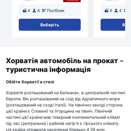
4
4
Посібник
4
4
П
Виберіть
Виб
Хорватія автомобіль на прокат -
туристична інформація
Обійти Хорватії в стилі
Хорватія розташований на Балканах, в центральній частині
Європи. Він розташований на схід від Адріатичного моря
(розташований на сході Італії). На північно-заході сторона
цієї країни є Словенії та Угорщина на північ. Північній
частині цієї країни має помірний континентальний клімат
під час Центральної і районів нагір'я є гірського клімату.
Ця країна отримала населення близько 4.29 млн.,