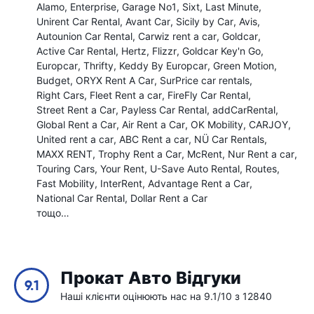
Alamo
Enterprise
Garage No1
Sixt
Last Minute
Unirent Car Rental
Avant Car
Sicily by Car
Avis
Autounion Car Rental
Carwiz rent a car
Goldcar
Active Car Rental
Hertz
Flizzr
Goldcar Key'n Go
Europcar
Thrifty
Keddy By Europcar
Green Motion
Budget
ORYX Rent A Car
SurPrice car rentals
Right Cars
Fleet Rent a car
FireFly Car Rental
Street Rent a Car
Payless Car Rental
addCarRental
Global Rent a Car
Air Rent a Car
OK Mobility
CARJOY
United rent a car
ABC Rent a car
NÜ Car Rentals
MAXX RENT
Trophy Rent a Car
McRent
Nur Rent a car
Touring Cars
Your Rent
U-Save Auto Rental
Routes
Fast Mobility
InterRent
Advantage Rent a Car
National Car Rental
Dollar Rent a Car
тощо…
Прокат Авто Відгуки
9.1
Наші клієнти оцінюють нас на 9.1/10 з 12840