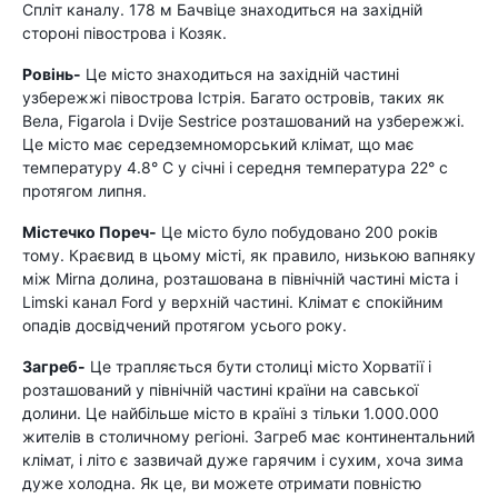
Спліт каналу. 178 м Бачвіце знаходиться на західній
стороні півострова і Козяк.
Ровінь-
Це місто знаходиться на західній частині
узбережжі півострова Істрія. Багато островів, таких як
Вела, Figarola і Dvije Sestrice розташований на узбережжі.
Це місто має середземноморський клімат, що має
температуру 4.8° C у січні і середня температура 22° с
протягом липня.
Містечко Пореч-
Це місто було побудовано 200 років
тому. Краєвид в цьому місті, як правило, низькою вапняку
між Mirna долина, розташована в північній частині міста і
Limski канал Ford у верхній частині. Клімат є спокійним
опадів досвідчений протягом усього року.
Загреб-
Це трапляється бути столиці місто Хорватії і
розташований у північній частині країни на савської
долини. Це найбільше місто в країні з тільки 1.000.000
жителів в столичному регіоні. Загреб має континентальний
клімат, і літо є зазвичай дуже гарячим і сухим, хоча зима
дуже холодна. Як це, ви можете отримати повністю