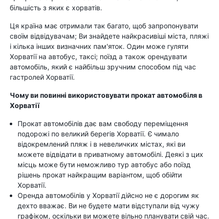
більшість з яких є хорватів.
Ця країна має отримали так багато, щоб запропонувати
своїм відвідувачам; Ви знайдете найкрасивіші міста, пляжі
і кілька інших визначних пам'яток. Один може гуляти
Хорватії на автобус, таксі; поїзд а також орендувати
автомобіль, який є найбільш зручним способом під час
гастролей Хорватії.
Чому ви повинні використовувати прокат автомобіля в
Хорватії
Прокат автомобілів дає вам свободу переміщення
подорожі по великий берегів Хорватії. Є чимало
відокремлений пляж і в невеличких містах, які ви
можете відвідати в приватному автомобілі. Деякі з цих
місць може бути неможливо тур автобус або поїзд
рішень прокат найкращим варіантом, щоб обійти
Хорватії.
Оренда автомобілів у Хорватії дійсно не є дорогим як
дехто вважає. Ви не будете мати відступали від чужу
графіком, оскільки ви можете вільно планувати свій час.