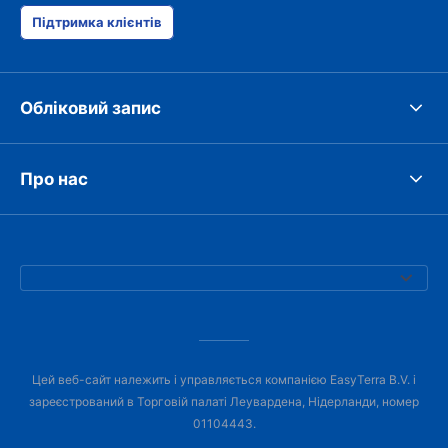
Підтримка клієнтів
Обліковий запис
Про нас
Цей веб-сайт належить і управляється компанією EasyTerra B.V. і
зареєстрований в Торговій палаті Леувардена, Нідерланди, номер
01104443.