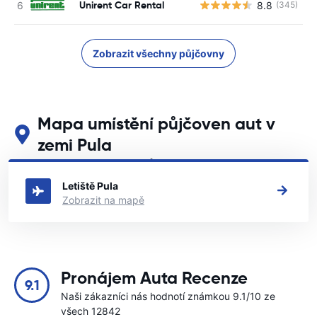
Unirent Car Rental
8.8
(345)
Zobrazit všechny půjčovny
Mapa umístění půjčoven aut v
zemi Pula
Podívejte se na naše hlavní půjčovny aut v zemi Pula
Letiště Pula
Zobrazit na mapě
Pronájem Auta Recenze
9.1
Naši zákazníci nás hodnotí známkou 9.1/10 ze
všech 12842