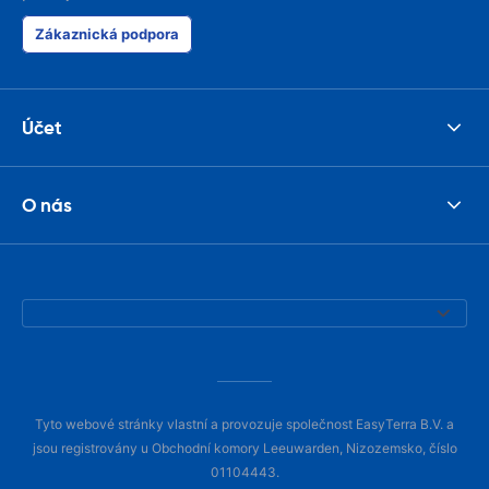
Zákaznická podpora
Účet
O nás
Tyto webové stránky vlastní a provozuje společnost EasyTerra B.V. a
jsou registrovány u Obchodní komory Leeuwarden, Nizozemsko, číslo
01104443.