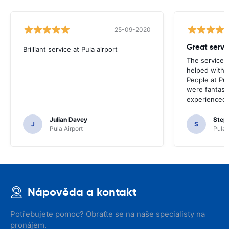
25-09-2020
Brilliant service at Pula airport
The service p
helped with 
People at Pula
were fantast
experienced 
Julian Davey
Step
J
S
Pula Airport
Pula 
Nápověda a kontakt
Potřebujete pomoc? Obraťte se na naše specialisty na
pronájem.