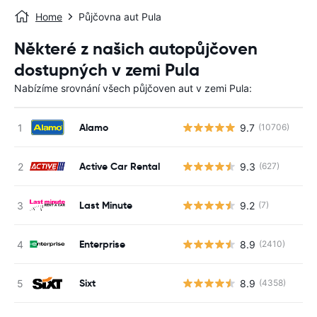
Home
Půjčovna aut Pula
Některé z našich autopůjčoven
dostupných v zemi Pula
Nabízíme srovnání všech půjčoven aut v zemi Pula:
Alamo
9.7
(10706)
Active Car Rental
9.3
(627)
Last Minute
9.2
(7)
Enterprise
8.9
(2410)
Sixt
8.9
(4358)