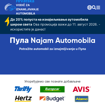
Hrvatska
VODIČ ZA
IZNAMLJIVANJE
AUTOMOBILA
До 20% попуста на изнајмљивање аутомобила
широм света
Ова промоција важи до 11. август 2026. -
искористите је данас!
Пула Najam Automobila
Potražite automobil za iznajmljivanje u Пула
Упоређујемо све познате добављаче