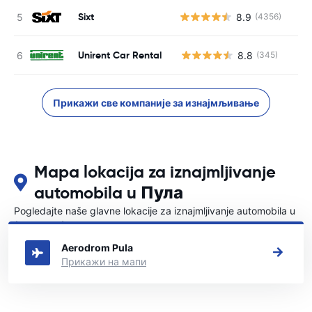
Sixt
8.9
(4356)
Unirent Car Rental
8.8
(345)
Н
Прикажи све компаније за изнајмљивање
Mapa lokacija za iznajmljivanje
automobila u Пула
Pogledajte naše glavne lokacije za iznajmljivanje automobila u
{COUNTRI}
Aerodrom Pula
Прикажи на мапи