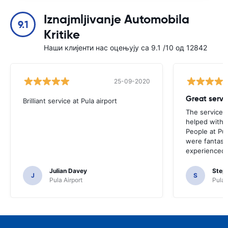
Iznajmljivanje Automobila
9.1
Kritike
Наши клијенти нас оцењују са 9.1 /10 од 12842
25-09-2020
Brilliant service at Pula airport
The service p
helped with 
People at Pula
were fantast
experienced 
Julian Davey
Step
J
S
Pula Airport
Pula 