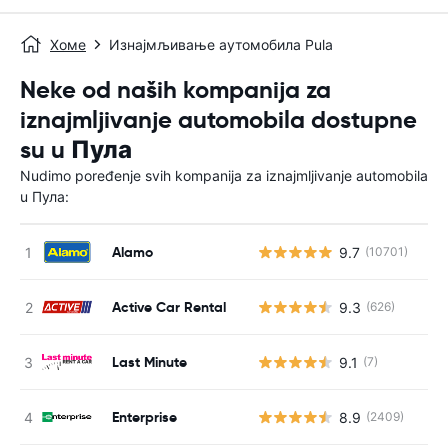
Хоме
Изнајмљивање аутомобила Pula
Neke od naših kompanija za
iznajmljivanje automobila dostupne
su u Пула
Nudimo poređenje svih kompanija za iznajmljivanje automobila
u Пула:
Alamo
9.7
(10701)
Active Car Rental
9.3
(626)
Last Minute
9.1
(7)
Enterprise
8.9
(2409)