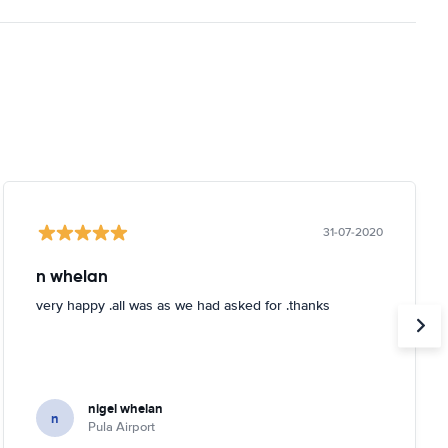
31-07-2020
n whelan
very happy .all was as we had asked for .thanks
nigel whelan
n
Pula Airport