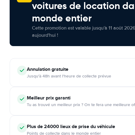
voitures de location da
monde entier
Cette promotion est valable jusqu'à 11 août 2026
aujourd'hui !
Annulation
gratuite
Jusqu'à 48h avant l'heure de collecte prévue
Meilleur prix garanti
Tu as trouvé un meilleur prix ? On te fera une meilleure of
Plus de 24000
lieux de prise du véhicule
Points de collecte dans le monde entier