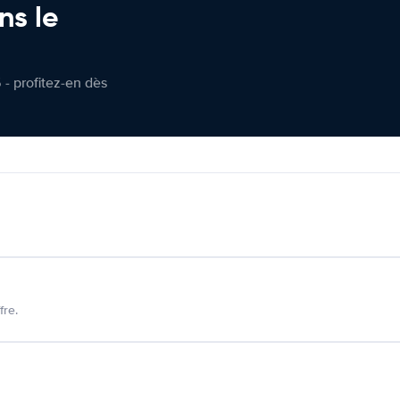
ns le
 - profitez-en dès
fre.