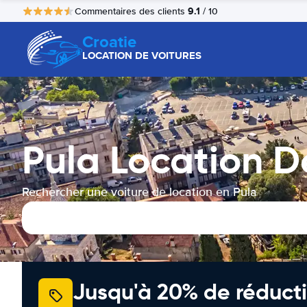
9.1
Commentaires des clients
/ 10
Croatie
LOCATION DE VOITURES
Pula Location D
Rechercher une voiture de location en Pula
Jusqu'à 20% de réducti