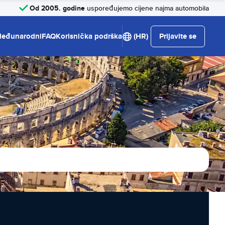
Od 2005. godine
uspoređujemo cijene najma automobila
eđunarodni
FAQ
Korisnička podrška
(HR)
Prijavite se