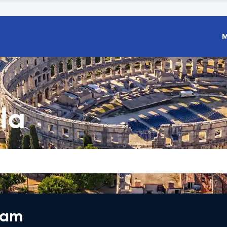
M
la
jam