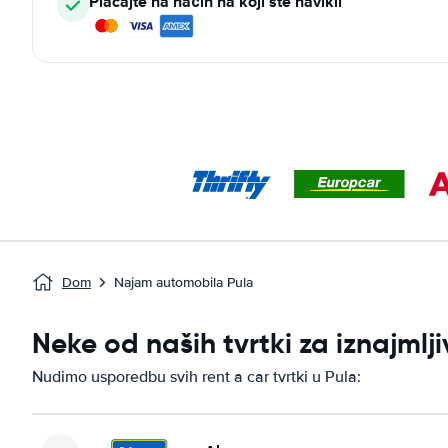
Plaćajte na način na koji ste navikli
Dom
Najam automobila Pula
Neke od naših tvrtki za iznajml
Nudimo usporedbu svih rent a car tvrtki u Pula: