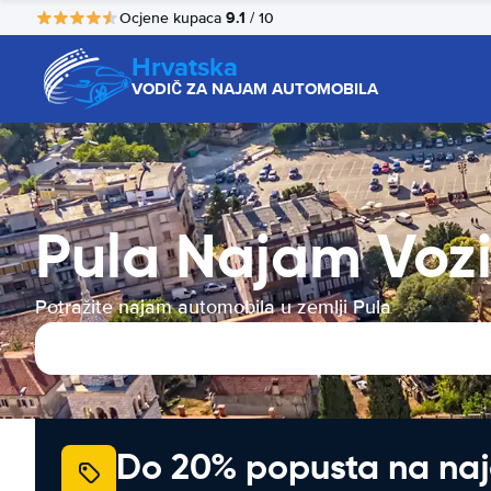
9.1
Ocjene kupaca
/ 10
Hrvatska
VODIČ ZA NAJAM AUTOMOBILA
Pula Najam Vozi
Potražite najam automobila u zemlji Pula
Do 20% popusta na na