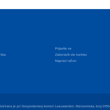
Prijavite se
rška
Zaboravili ste lozinku
Napravi račun
egistrirana je pri Gospodarskoj komori Leeuwarden, Nizozemska, broj 011