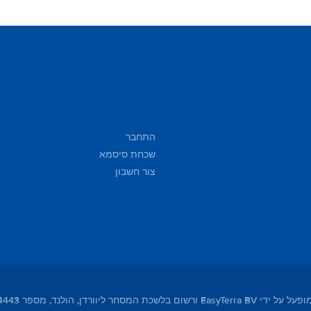
התחבר
שכחת סיסמא
צור חשבון
מסחר ליוורדן, הולנד, מספר 01104443