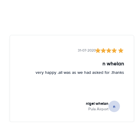
31-07-2020
n whelan
very happy .all was as we had asked for .thanks
nigel whelan
n
Pula Airport