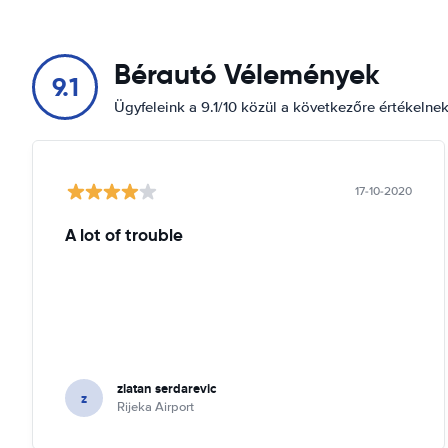
Bérautó Vélemények
9.1
Ügyfeleink a 9.1/10 közül a következőre értékelne
17-10-2020
A lot of trouble
zlatan serdarevic
z
Rijeka Airport