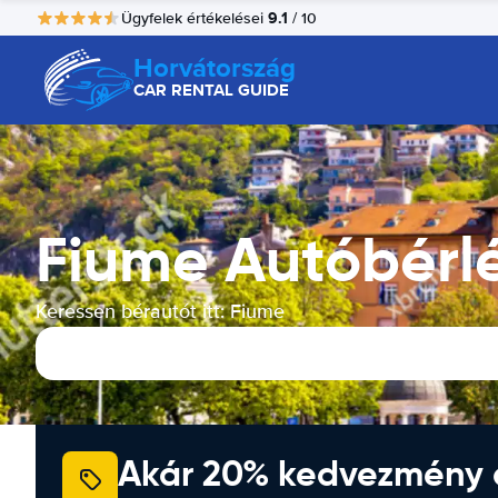
9.1
Ügyfelek értékelései
/ 10
Horvátország
CAR RENTAL GUIDE
Fiume Autóbérl
Keressen bérautót itt: Fiume
Akár 20% kedvezmény 