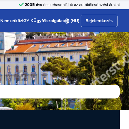
2005 óta
összehasonlítjuk az autókölcsönzési árakat
Nemzetközi
GYIK
Ügyfélszolgálat
(HU)
Bejelentkezés