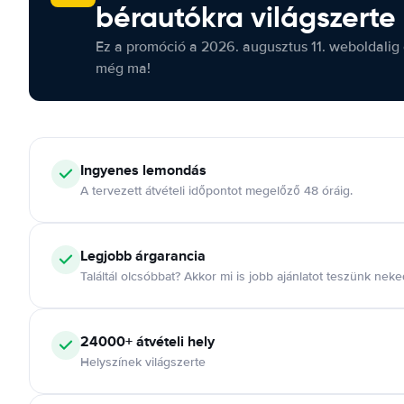
bérautókra világszerte
Ez a promóció a 2026. augusztus 11. weboldalig 
még ma!
Ingyenes lemondás
A tervezett átvételi időpontot megelőző 48 óráig.
Legjobb árgarancia
Találtál olcsóbbat? Akkor mi is jobb ajánlatot teszünk neke
24000+ átvételi hely
Helyszínek világszerte