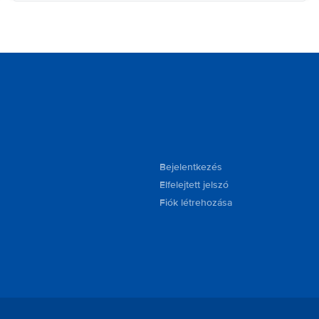
Bejelentkezés
Elfelejtett jelszó
Fiók létrehozása