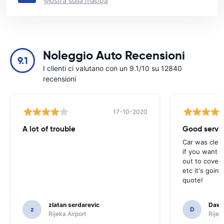
Mostra sulla mappa
Noleggio Auto Recensioni
9.1
I clienti ci valutano con un 9.1/10 su 12840
recensioni
17-10-2020
A lot of trouble
Good servi
Car was clea
if you want t
out to cover 
etc it's goin
quote!
zlatan serdarevic
Daw
z
D
Rijeka Airport
Rijek