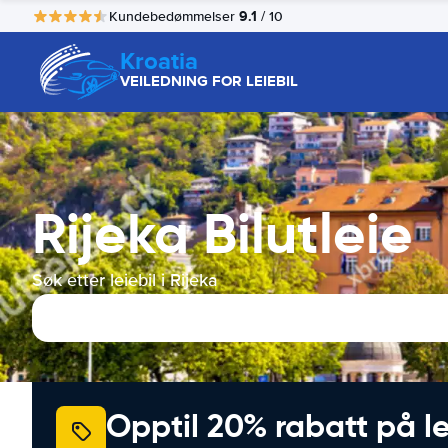
9.1
Kundebedømmelser
/ 10
Kroatia
VEILEDNING FOR LEIEBIL
Rijeka Bilutleie
Søk etter leiebil i Rijeka
Opptil 20% rabatt på le