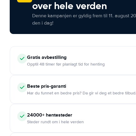
over hele verden
Denne kampanjen er gyldig frem til 11. august 2
den i dag!
Gratis
avbestilling
Opptil 48 timer før planlagt tid for henting
Beste pris-garanti
Har du funnet en bedre pris? Da gir vi deg et bedre tilbud
24000+
hentesteder
Steder rundt om i hele verden