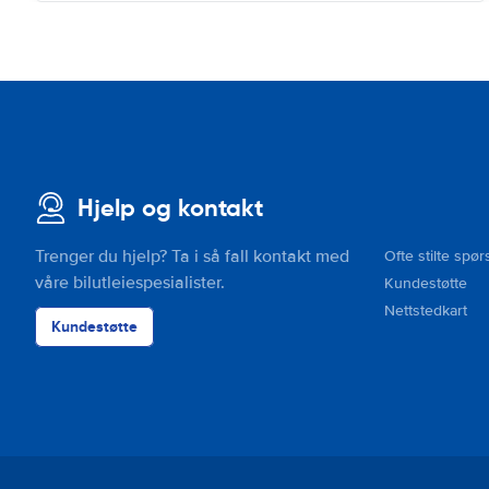
Hjelp og kontakt
Trenger du hjelp? Ta i så fall kontakt med
Ofte stilte spør
våre bilutleiespesialister.
Kundestøtte
Nettstedkart
Kundestøtte