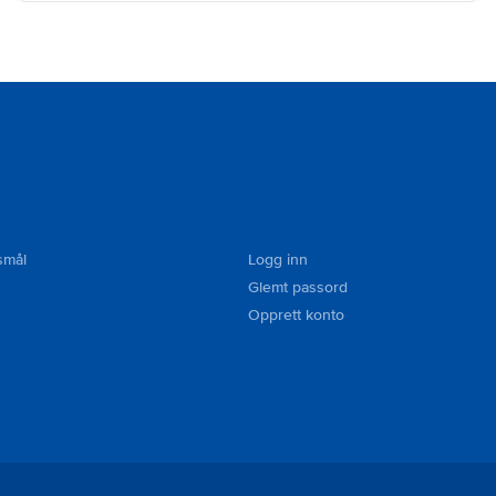
smål
Logg inn
Glemt passord
Opprett konto