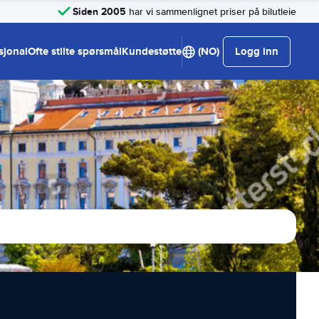
Siden 2005
har vi sammenlignet priser på bilutleie
sjonal
Ofte stilte spørsmål
Kundestøtte
(NO)
Logg inn