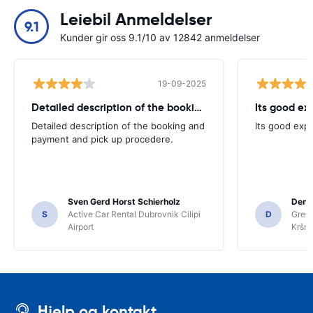
Leiebil Anmeldelser
9.1
Kunder gir oss 9.1/10 av 12842 anmeldelser
19-09-2025
Detailed description of the booking
Its good ex
Detailed description of the booking and
Its good exp
payment and pick up procedere.
Sven Gerd Horst Schierholz
Denis
S
Active Car Rental Dubrovnik Cilipi
D
Green
Airport
Kršnj
Hjelp og kontakt