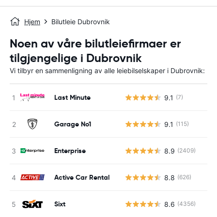
Hjem
Bilutleie Dubrovnik
Noen av våre bilutleiefirmaer er
tilgjengelige i Dubrovnik
Vi tilbyr en sammenligning av alle leiebilselskaper i Dubrovnik:
Last Minute
9.1
(7)
Garage No1
9.1
(115)
Enterprise
8.9
(2409)
Active Car Rental
8.8
(626)
Sixt
8.6
(4356)