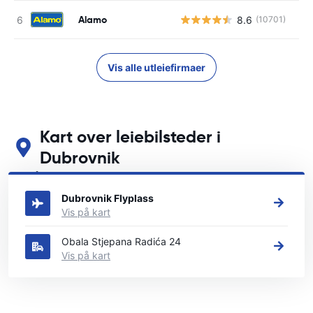
Alamo
8.6
(10701)
Vis alle utleiefirmaer
Kart over leiebilsteder i
Dubrovnik
Se våre viktigste bilutleiesteder i Dubrovnik
Dubrovnik Flyplass
Vis på kart
Obala Stjepana Radića 24
Vis på kart