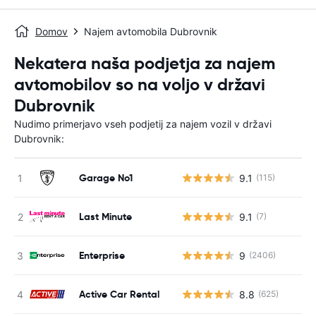
Domov
Najem avtomobila Dubrovnik
Nekatera naša podjetja za najem
avtomobilov so na voljo v državi
Dubrovnik
Nudimo primerjavo vseh podjetij za najem vozil v državi
Dubrovnik:
Garage No1
9.1
S s
(115)
Last Minute
9.1
S s
(7)
Enterprise
9
S s
(2406)
Active Car Rental
8.8
S s
(625)