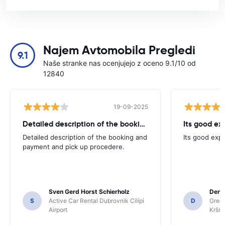
Najem Avtomobila Pregledi
9.1
Naše stranke nas ocenjujejo z oceno 9.1/10 od
12840
19-09-2025
Detailed description of the booking
Its good ex
Detailed description of the booking and
Its good exp
payment and pick up procedere.
Sven Gerd Horst Schierholz
Denis
S
Active Car Rental Dubrovnik Cilipi
D
Green
Airport
Kršnj