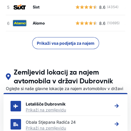
Sixt
8.6
S s
(4354)
Alamo
8.6
S s
(10695)
Prikaži vsa podjetja za najem
Zemljevid lokacij za najem
avtomobila v državi Dubrovnik
Oglejte si naše glavne lokacije za najem avtomobilov v državi
Dubrovnik
Letališče Dubrovnik
Prikaži na zemljevidu
Obala Stjepana Radića 24
Prikaži na zemljevidu