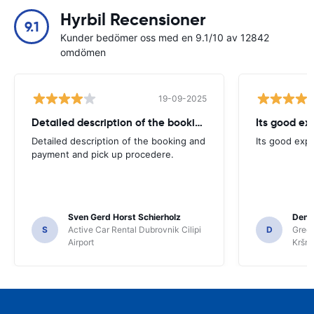
Hyrbil Recensioner
9.1
Kunder bedömer oss med en 9.1/10 av 12842
omdömen
19-09-2025
Detailed description of the booking
Its good ex
Detailed description of the booking and
Its good exp
payment and pick up procedere.
Sven Gerd Horst Schierholz
Denis
S
Active Car Rental Dubrovnik Cilipi
D
Green
Airport
Kršnj