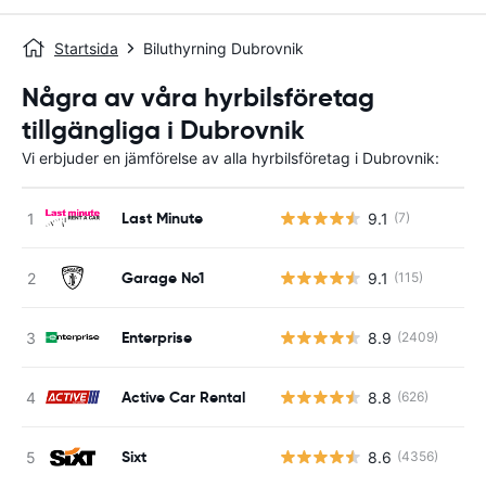
Startsida
Biluthyrning Dubrovnik
Några av våra hyrbilsföretag
tillgängliga i Dubrovnik
Vi erbjuder en jämförelse av alla hyrbilsföretag i Dubrovnik:
Last Minute
9.1
(7)
Garage No1
9.1
(115)
Enterprise
8.9
(2409)
Active Car Rental
8.8
(626)
Sixt
8.6
(4356)