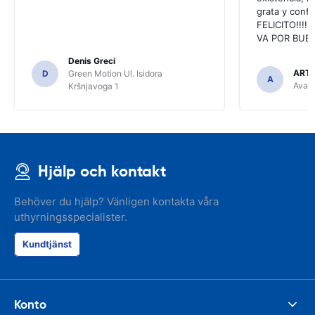
grata y confi
FELICITO!!!!,
VA POR BUEN
Denis Greci
ARTU
D
Green Motion Ul. Isidora
A
Avant
Kršnjavoga 1
Hjälp och kontakt
Behöver du hjälp? Vänligen kontakta våra
uthyrningsspecialister.
Kundtjänst
Konto