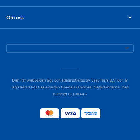
Om oss
Den här webbsidan ägs och administreras av EasyTerra B.V. och är
registrerad hos Leeuwarden Handelskammare, Nederländerna, med
nummer 01104443