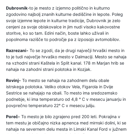
Dubrovnik
-to je mesto z izjemno politično in kulturno
zgodovino najbolj znanih kulturne dediščine in lepote. Poleg
svoje izjemne lepote in kulturne tradicije, Dubrovnik je zelo
cenjeni za svoje obiskovalce in jim nudi visoko kakovostne
storitve, ko so tam. Edini način, boste lahko uživali in
popolnoma razišče to področje pa z izposojo avtomobilov.
Razrezani-
To se zgodi, da je drugi največji hrvaški mesto in
to je tudi največje hrvaško mesto v Dalmaciji. Mesto se nahaja
na vzhodni strani Kaštela in Split kanal. 178 m Marjan hrib se
nahaja na zahodni strani polotoka in Kozjak.
Rovinj-
To mesto se nahaja na zahodnem delu obale
istrskega polotoka. Veliko otokov Vela, Figarola in Dvije
Sestrice se nahajajo na obali. To mesto ima sredozemsko
podnebje, ki ima temperaturo od 4,8 ° C v mesecu januarju in
povprečno temperaturo 22° C v mesecu juliju.
Poreč-
To mesto je bilo zgrajeno pred 200 leti. Pokrajina v
tem mestu je običajno nizka apnenca med mirnski dolini, ki se
nahaja na severnem delu mesta in Limski Kanal Ford v južnem