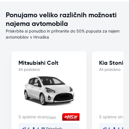
Ponujamo veliko različnih možnosti
najema avtomobila
Priskrbite si ponudbo in prihranite do 50% popusta za najem
avtomobilov v Hrvaška
Mitsubishi Colt
Kia Stonic
Ali podobno
Ali podobno
S spletne strani
S spletne strani
/dan
4
4
Priročnik
4
4
P