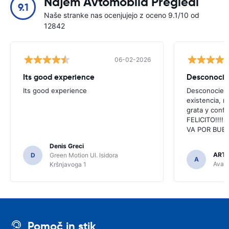
Najem Avtomobila Pregledi
9.1
Naše stranke nas ocenjujejo z oceno 9.1/10 od
12842
06-02-2026
Its good experience
Its good experience
Desconociend
existencia, 
grata y confi
FELICITO!!!!,
VA POR BUEN
Denis Greci
ARTU
D
Green Motion Ul. Isidora
A
Avant
Kršnjavoga 1
Pomoč in stik