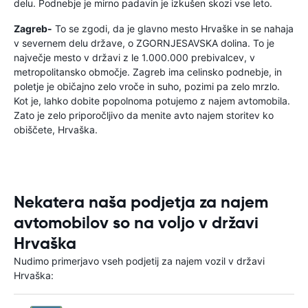
delu. Podnebje je mirno padavin je izkušen skozi vse leto.
Zagreb-
To se zgodi, da je glavno mesto Hrvaške in se nahaja
v severnem delu države, o ZGORNJESAVSKA dolina. To je
največje mesto v državi z le 1.000.000 prebivalcev, v
metropolitansko območje. Zagreb ima celinsko podnebje, in
poletje je običajno zelo vroče in suho, pozimi pa zelo mrzlo.
Kot je, lahko dobite popolnoma potujemo z najem avtomobila.
Zato je zelo priporočljivo da menite avto najem storitev ko
obiščete, Hrvaška.
Nekatera naša podjetja za najem
avtomobilov so na voljo v državi
Hrvaška
Nudimo primerjavo vseh podjetij za najem vozil v državi
Hrvaška: