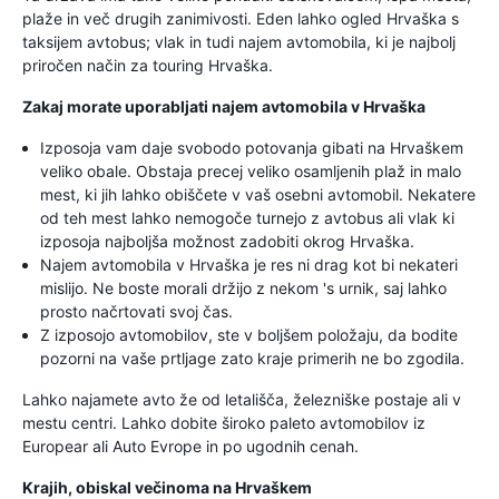
plaže in več drugih zanimivosti. Eden lahko ogled Hrvaška s
taksijem avtobus; vlak in tudi najem avtomobila, ki je najbolj
priročen način za touring Hrvaška.
Zakaj morate uporabljati najem avtomobila v Hrvaška
Izposoja vam daje svobodo potovanja gibati na Hrvaškem
veliko obale. Obstaja precej veliko osamljenih plaž in malo
mest, ki jih lahko obiščete v vaš osebni avtomobil. Nekatere
od teh mest lahko nemogoče turnejo z avtobus ali vlak ki
izposoja najboljša možnost zadobiti okrog Hrvaška.
Najem avtomobila v Hrvaška je res ni drag kot bi nekateri
mislijo. Ne boste morali držijo z nekom 's urnik, saj lahko
prosto načrtovati svoj čas.
Z izposojo avtomobilov, ste v boljšem položaju, da bodite
pozorni na vaše prtljage zato kraje primerih ne bo zgodila.
Lahko najamete avto že od letališča, železniške postaje ali v
mestu centri. Lahko dobite široko paleto avtomobilov iz
Europear ali Auto Evrope in po ugodnih cenah.
Krajih, obiskal večinoma na Hrvaškem