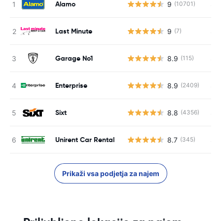
Alamo
9
S s
(10701)
Last Minute
9
S s
(7)
Garage No1
8.9
S s
(115)
Enterprise
8.9
S s
(2409)
Sixt
8.8
S s
(4356)
Unirent Car Rental
8.7
S s
(345)
Prikaži vsa podjetja za najem