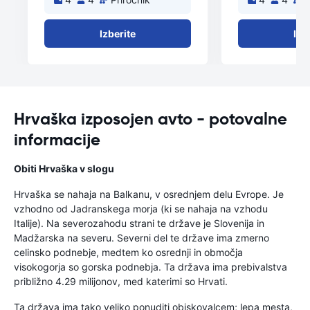
Izberite
Izb
Hrvaška izposojen avto - potovalne
informacije
Obiti Hrvaška v slogu
Hrvaška se nahaja na Balkanu, v osrednjem delu Evrope. Je
vzhodno od Jadranskega morja (ki se nahaja na vzhodu
Italije). Na severozahodu strani te države je Slovenija in
Madžarska na severu. Severni del te države ima zmerno
celinsko podnebje, medtem ko osrednji in območja
visokogorja so gorska podnebja. Ta država ima prebivalstva
približno 4.29 milijonov, med katerimi so Hrvati.
Ta država ima tako veliko ponuditi obiskovalcem; lepa mesta,