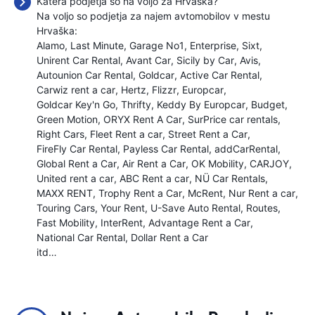
Katera podjetja so na voljo za Hrvaška?
Na voljo so podjetja za najem avtomobilov v mestu
Hrvaška:
Alamo
Last Minute
Garage No1
Enterprise
Sixt
Unirent Car Rental
Avant Car
Sicily by Car
Avis
Autounion Car Rental
Goldcar
Active Car Rental
Carwiz rent a car
Hertz
Flizzr
Europcar
Goldcar Key'n Go
Thrifty
Keddy By Europcar
Budget
Green Motion
ORYX Rent A Car
SurPrice car rentals
Right Cars
Fleet Rent a car
Street Rent a Car
FireFly Car Rental
Payless Car Rental
addCarRental
Global Rent a Car
Air Rent a Car
OK Mobility
CARJOY
United rent a car
ABC Rent a car
NÜ Car Rentals
MAXX RENT
Trophy Rent a Car
McRent
Nur Rent a car
Touring Cars
Your Rent
U-Save Auto Rental
Routes
Fast Mobility
InterRent
Advantage Rent a Car
National Car Rental
Dollar Rent a Car
itd…