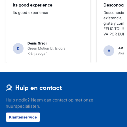
Its good experience
Its good experience
Desconociend
existencia, 
grata y confi
FELICITO!!!!,
VA POR BUEN
Denis Greci
ARTU
D
Green Motion Ul. Isidora
A
Avant
Kršnjavoga 1
Hulp en contact
Hulp nodig? Neem dan contact op met onze
huurspecialisten.
Klantenservice