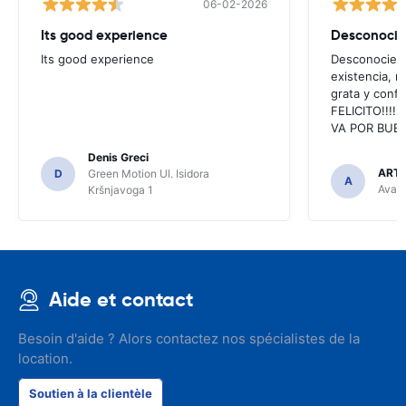
06-02-2026
Its good experience
Its good experience
Desconociend
existencia, 
grata y confi
FELICITO!!!!,
VA POR BUEN
Denis Greci
ARTU
D
Green Motion Ul. Isidora
A
Avant
Kršnjavoga 1
Aide et contact
Besoin d'aide ? Alors contactez nos spécialistes de la
location.
Soutien à la clientèle