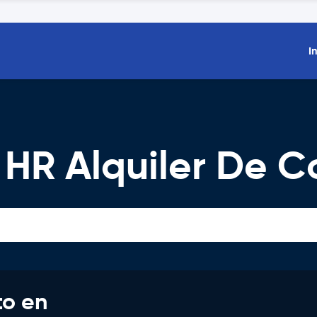
I
, HR Alquiler De 
to en