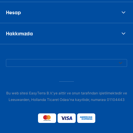
Hesap
Hakkımızda
Bu web sitesi EasyTerra B.V.'ye aittir ve onun tarafından işletilmektedir ve
Leeuwarden, Hollanda Ticaret Odası'na kayıtlıdır, numarası 01104443