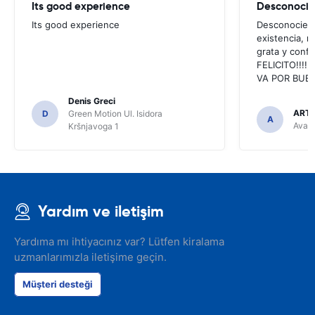
Its good experience
Its good experience
Desconociend
existencia, 
grata y confi
FELICITO!!!!,
VA POR BUEN
Denis Greci
ARTU
D
Green Motion Ul. Isidora
A
Avant
Kršnjavoga 1
Yardım ve iletişim
Yardıma mı ihtiyacınız var? Lütfen kiralama
uzmanlarımızla iletişime geçin.
Müşteri desteği