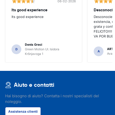
06-02-2026
Its good experience
Its good experience
Desconociend
existencia, 
grata y confi
FELICITO!!!!,
VA POR BUEN
Denis Greci
ARTU
D
Green Motion Ul. Isidora
A
Avant
Kršnjavoga 1
Aiuto e contatti
Hai bisogno di aiuto? Contatta i nostri specialisti del
noleggio.
Assistenza clienti