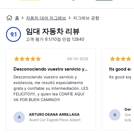
홈
자동차 대여 자그레브
자그레브 공항
임대 자동차 리뷰
9.1
고객 평가 9.1/10점 만점 12840
06-10-2025
Desconociendo vuestro servicio y existencia
Its good ex
Desconociendo vuestro servicio y
Its good exp
existencia, me resultó especialmente
grata y confiable su intermediación. LES
FELICITO!!!!, y quien lea CONFÍE AQUÍ
VA POR BUEN CAMINO!!!
Denis
ARTURO DEANA ARRILLAGA
D
Green
A
Avant Car Zagreb Pleso Airport
Kršnj