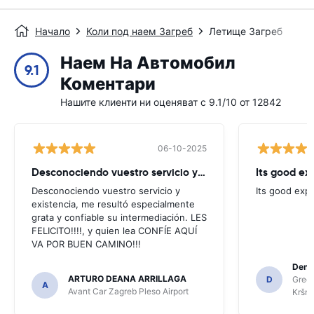
Начало
Коли под наем Загреб
Летище Загреб
Наем На Автомобил
9.1
Коментари
Нашите клиенти ни оценяват с 9.1/10 от 12842
06-10-2025
Desconociendo vuestro servicio y existencia
Its good ex
Desconociendo vuestro servicio y
Its good exp
existencia, me resultó especialmente
grata y confiable su intermediación. LES
FELICITO!!!!, y quien lea CONFÍE AQUÍ
VA POR BUEN CAMINO!!!
Denis
ARTURO DEANA ARRILLAGA
D
Green
A
Avant Car Zagreb Pleso Airport
Kršnj